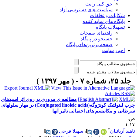
حق کپی رایت
سیاست های دسترسی آزاد
شکایات و تخلفات
پایگاه های نمایه کننده
تسهیلات پایگاه
راهنمای صفحات
جستجو در پایگاه
صفحه برترین‌های پایگاه
اخبار سایت
جلد ۲۵، شماره ۷ - ( مهر ۱۳۹۷ )
مطالعه ی مروری بر روی اثر اسیدهای
چرب لینولئیک کونژوگه(Conjugated linoleic acids) بر مهار سلولهای
رطانی و مکانیسم های احتمالی تاثیر آنها
.
۱۷
*
اهید آریائیان
،
سهیلا فرجی