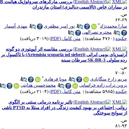
بررسی مارکرهای سرولوژیک هپاتیت B
ر بیماران خاص (تالاسمی-دیالیزی) استان مازندران
.
۶۹-
*
ارا محمدنژاد
،
نور امیر مظفری
،
مهدی آسمار
،
محترم نصرالهی
کیده
(۴۷۶۰ مشاهده)
|
متن کامل (PDF)
(۳۰۱۹ دریافت)
بررسی مقایسه اثر آپوپتوزی دو گونه
آرتمیزیای بومی ایرانی (Artemisia scoparia nd sieberi) با تاکسول بر
ه سلولی SK-BR-3 سرطان سینه
.
۸۰-
*
ریم زارع منگابادی
،
مونا فرهادی
،
روین تراب زاده خراسانی
،
محمدحسین هدایتی
کیده
(۵۹۸۵ مشاهده)
|
متن کامل (PDF)
(۲۱۰۴ دریافت)
تاثیر برنامه درمانی مبتنی بر الگوی
روانی- اجتماعی بر بهبود کیفیت زندگی در افراد مبتلا به PTSD ناشی
ز سوانح سوختگی
.
۹۳-