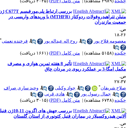
کیده
(۳۹۸۹ مشاهده)
|
متن کامل (PDF)
(۴۰۴۵ دریافت)
بررسی ارتباط پلی‌مورفیسم C677T ژن
متیلن تتراهیدروفولات ردوکتاز (MTHFR) با وریدهای واریسی در
معیت مازندران
.
۲۶-
*
عصومه فلاح پور
،
روح اله عبداله‌ پور
،
فرخنده نعمتی
کیده
(۵۱۵۸ مشاهده)
|
متن کامل (PDF)
(۱۶۶۱ دریافت)
تأثیر 8 هفته تمرین هوازی و مصرف
ل امگا-3 بر عملکرد ریوی در مردان چاق
.
۳۷-
*
لاح شریفان
،
جواد وکیلی
،
وحید ساری صراف
،
جمال رسول پور
،
هادی قرنی
کیده
(۶۷۴۸ مشاهده)
|
متن کامل (PDF)
(۳۰۱۵ دریافت)
بررسی جهش های اگزون 11-10ژن فنیل
لانین هیدروکسیلاز در بیماران فنیل کتونوری از استان گلستان
.