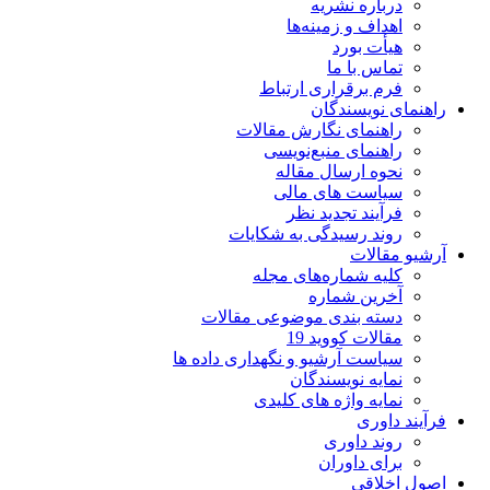
درباره نشریه
اهداف و زمینه‌ها
هیأت بورد
تماس با ما
فرم برقراری ارتباط
راهنمای نویسندگان
راهنمای نگارش مقالات
راهنمای منبع‌نویسی
نحوه ارسال مقاله
سیاست های مالی
فرآیند تجدید نظر
روند رسیدگی به شکایات
آرشیو مقالات
کلیه شماره‌های مجله
آخرین شماره
دسته بندی موضوعی مقالات
مقالات کووید 19
سیاست آرشیو و نگهداری داده ها
نمایه نویسندگان
نمایه واژه های کلیدی
فرآیند داوری
روند داوری
برای داوران
اصول اخلاقی