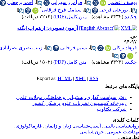
وسف اعظمی
،
فرامرز سهرابی
،
احمد برجعلی
*
،
نورعلی فرخی
،
سیامک فرخ فرقانی
کیده
(۴۴۳۲ مشاهده)
|
متن کامل (PDF)
(۲۲۱۳ دریافت)
آزمون تصویری: اریتم اب ایگنه
.
۹۷-
رهاد توکلی
،
نسیم فرخانی
،
زینب نصری نصرآبادی
کیده
(۴۴۲۳ مشاهده)
|
متن کامل (PDF)
(۱۵۰۲ دریافت)
Export as:
HTML
|
XML
|
RSS
یگاه های مرتبط
دفتر سیاست گذاری، پشتیبانی و هماهنگی مجلات علمی
دبیرخانه کمیسیون نشریات علوم پزشکی کشور
شرکت یکتاوب
مات کلیدی
انشناسی بالینی
,
آسیب‌شناسی
,
زنان و زایمان
,
فارماکولوژی
,
داشت عمومی
,
خون‌شناسی
رسنجی