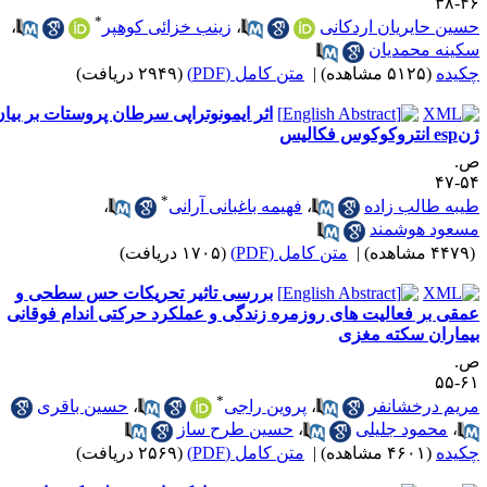
۴۶-
*
سین حایریان اردکانی
،
زینب خزائی کوهپر
،
کینه محمدیان
کیده
(۵۱۲۵ مشاهده)
|
متن کامل (PDF)
(۲۹۴۹ دریافت)
اثر ایمونوتراپی سرطان پروستات بر بیان
انتروکوکوس فکالیس
.
۵۴-
*
یبه طالب زاده
،
فهیمه باغبانی آرانی
،
سعود هوشمند
۴۴ مشاهده)
|
متن کامل (PDF)
(۱۷۰۵ دریافت)
بررسی تاثیر تحریکات حس سطحی و
مقی بر فعالیت های روزمره زندگی و عملکرد حرکتی اندام فوقانی
یماران سکته مغزی
.
۶۱-
*
ریم درخشانفر
،
پروین راجی
،
حسین باقری
،
محمود جلیلی
،
حسین طرح ساز
کیده
(۴۶۰۱ مشاهده)
|
متن کامل (PDF)
(۲۵۶۹ دریافت)