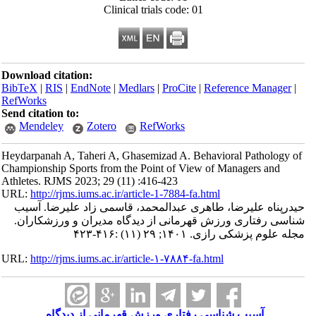
Clinical trials code: 01
Download citation:
BibTeX
|
RIS
|
EndNote
|
Medlars
|
ProCite
|
Reference Manager
|
RefWorks
Send citation to:
Mendeley
Zotero
RefWorks
Heydarpanah A, Taheri A, Ghasemizad A. Behavioral Pathology of
Championship Sports from the Point of View of Managers and
Athletes. RJMS 2023; 29 (11) :416-423
URL:
http://rjms.iums.ac.ir/article-1-7884-fa.html
حیدرپناه علیرضا، طاهری عبدالمحمد، قاسمی زاد علیرضا. آسیب
شناسی رفتاری ورزش قهرمانی از دیدگاه مدیران و ورزشکاران.
مجله علوم پزشکی رازی. ۱۴۰۱; ۲۹ (۱۱) :۴۱۶-۴۲۳
URL:
http://rjms.iums.ac.ir/article-۱-۷۸۸۴-fa.html
آسیب شناسی رفتاری ورزش قهرمانی از دیدگاه