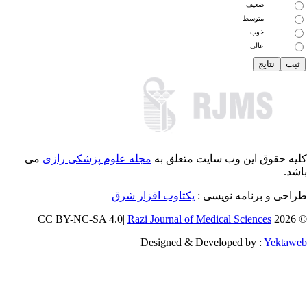
ضعیف
متوسط
خوب
عالی
یه حقوق این وب سایت متعلق به
مجله علوم پزشکی رازی
می
شد.
احی و برنامه نویسی :
یکتاوب افزار شرق
Razi Journal of Medical Sciences
© 202
Designed & Developed by :
Yektaw