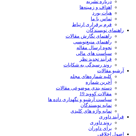
درباره نشریه
اهداف و زمینه‌ها
هیأت بورد
تماس با ما
فرم برقراری ارتباط
راهنمای نویسندگان
راهنمای نگارش مقالات
راهنمای منبع‌نویسی
نحوه ارسال مقاله
سیاست های مالی
فرآیند تجدید نظر
روند رسیدگی به شکایات
آرشیو مقالات
کلیه شماره‌های مجله
آخرین شماره
دسته بندی موضوعی مقالات
مقالات کووید 19
سیاست آرشیو و نگهداری داده ها
نمایه نویسندگان
نمایه واژه های کلیدی
فرآیند داوری
روند داوری
برای داوران
اصول اخلاقی