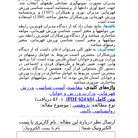
مدیران بصورت نمونه­گیری تصادفی طبقه­ای انتخاب شد.
جهت جمع آوری داده­ها از پرسشنامه آسیب شناسی ورزش
قهرمانی مدیران نوری و همکاران (1397) و پرسشنامه
ورزش قهرمانی ورزشکاران محقق ساخته (1398) استفاده
شده است.
یافته‌ها:
نتایج نشان داد که از دیدگاه مدیران قویترین رابطه
بین مولفه­ها و متغیر آسیب شناسی ورزش قهرمانی، مولفه
ساختاری می­باشد و از دیدگاه ورزشکاران قویترین رابطه بین
مولفه­ها و متغیر آسیب شناسی ورزش قهرمانی، متغیر
زمینه­ای می­باشد.
نتیجه
‌گیری:
به طور کلی می‌توان اذعان داشت که از دیدگاه
ورزشکاران بیشترین آسیب مربوط به عوامل زمینه­ای در
وزارت ورزش و جوانان استان فارس بوده است، لذا برنامه­
هایی جهت تغییر باورها و نگرش­های فردی و اجتماعی در
دستور کار مسئولین قرار گیرد. همچنین از دیدگاه مدیران
بیشترین آسیب مربوط به عوامل ساختاری در وزارت ورزش
و جوانان استان فارس بوده، لذا تغییر در مولفه­های عوامل
ساختاری، ضروری می­باشد.
واژه‌های کلیدی:
مقایسه
،
آسیب شناسی
،
ورزش
قهرمانی
،
وزارت ورزش و جوانان
متن کامل
[PDF 624 kb]
(۵۶۰ دریافت)
نوع مطالعه:
پژوهشي
| موضوع مقاله:
روانشناسی بالینی
ارسال نظر درباره این مقاله : نام کاربری یا پست
الکترونیک شما: