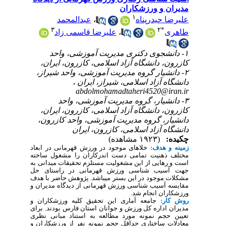
مدیران و ورزشکاران
۱
علیرضا حیدرپناه
،
عبدالمحمد
۳
۲
*
طاهری
،
علیرضا قاسمی زاد
۱- دانشجوی دکتری مدیریت آموزشی، واحد
کازرون، دانشگاه آزاد اسلامی، کازرون، ایران،
۲- دانشیار گروه مدیریت آموزشی، واحد شیراز،
دانشگاه آزاد اسلامی، شیراز، ایران ،
abdolmohamadtaheri4520@iran.ir
۳- دانشیار، گروه مدیریت آموزشی، واحد
کازرون، دانشگاه آزاد اسلامی، کازرون، ایران،
دانشیار، گروه مدیریت آموزشی، واحد کازرون،
دانشگاه آزاد اسلامی، کازرون، ایران
چکیده:
(۱۹۲۳ مشاهده)
زمینه و هدف:
خلاهای موجود در ورزش قهرمانی در ابعاد
مختلف ذهنیت تمامی دست اندرکاران را مشغول ساخته
است و رهایی از این مشغولیت مستلزم تحقیقات میدانی به
جهت آسیب شناسی ورزش قهرمانی در راستای حل
مشکلات موجود در این بستر می­باشد. پژوهش حاضر با هدف
مقایسه آسیب شناسی ورزش قهرمانی از دیدگاه مدیران و
ورزشکاران انجام شد.
روش کار:
جامعه آماری این تحقیق کلیه ورزشکاران و
مدیران اداره کل ورزش و جوانان استان فارس بودند. برای
تعیین حجم نمونه مورد مطالعه به استناد مبانی نظری
معادلات ساختاری حداقل حجم نمونه نفر از ورزشکاران و