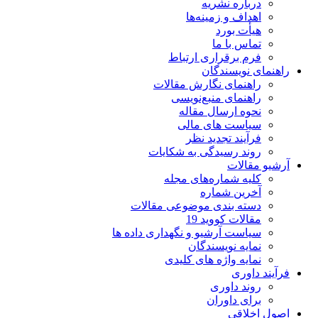
درباره نشریه
اهداف و زمینه‌ها
هیأت بورد
تماس با ما
فرم برقراری ارتباط
راهنمای نویسندگان
راهنمای نگارش مقالات
راهنمای منبع‌نویسی
نحوه ارسال مقاله
سیاست های مالی
فرآیند تجدید نظر
روند رسیدگی به شکایات
آرشیو مقالات
کلیه شماره‌های مجله
آخرین شماره
دسته بندی موضوعی مقالات
مقالات کووید 19
سیاست آرشیو و نگهداری داده ها
نمایه نویسندگان
نمایه واژه های کلیدی
فرآیند داوری
روند داوری
برای داوران
اصول اخلاقی