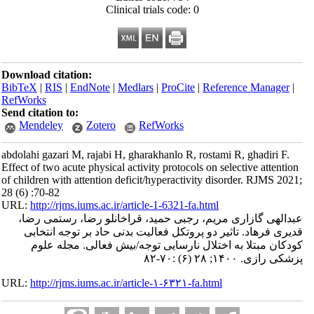
Clinical trials code: 0
Download citation:
BibTeX
|
RIS
|
EndNote
|
Medlars
|
ProCite
|
Reference Manager
|
RefWorks
Send citation to:
Mendeley
Zotero
RefWorks
abdolahi gazari M, rajabi H, gharakhanlo R, rostami R, ghadiri F.
Effect of two acute physical activity protocols on selective attention
of children with attention deficit/hyperactivity disorder. RJMS 2021;
28 (6) :70-82
URL:
http://rjms.iums.ac.ir/article-1-6321-fa.html
عبدالهی گازاری مریم، رجبی حمید، قراخانلو رضا، رستمی رضا،
قدیری فرهاد. تاثیر دو پروتکل فعالیت بدنی حاد بر توجه انتخابی
کودکان مبتلا به اختلال نارسایی توجه/بیش فعالی. مجله علوم
پزشکی رازی. ۱۴۰۰; ۲۸ (۶) :۷۰-۸۲
URL:
http://rjms.iums.ac.ir/article-۱-۶۳۲۱-fa.html