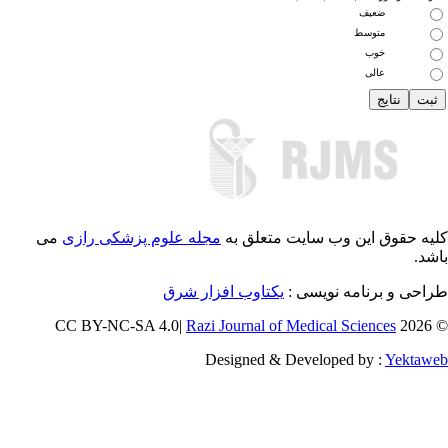
ضعیف
متوسط
خوب
عالی
یه حقوق این وب سایت متعلق به
مجله علوم پزشکی رازی
می
شد.
احی و برنامه نویسی :
یکتاوب افزار شرق
Razi Journal of Medical Sciences
© 202
Designed & Developed by :
Yektaw