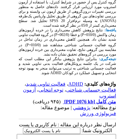
گروه کنترل پس از حضور در شرایط کنترل، با استفاده از آزمون
استروپ مورد ارزیابی قرار گرفتند. داده‌های حاصل
به منظور
بررسی تغییرات درون‌گروهی
از طریق آزمون
تی وابسته و برای
بررسی تفاوت‌های بین گروهی از طریق تحلیل واریانس یک‌طرفه
(ANOVA)
به وسیله نرم‌افزار
SPSS 20
تحلیل شد. سطح
معنی‌داری کمتر از 05/0 در نظر گرفته شده است.
یافته‌ها:
نتایج پژوهش کاهش معنی‌داری را در خرده آزمون‌های
زمان واکنش (
010/0
P=
) و خطا (
002/0
P=
)
در گروه فعالیت تناوبی
شدید نشان داد
.
همچنین
کاهش معنی‌داری در زمان تداخل در
گروه فعالیت جسمانی
شناختی مشاهده شد
(
010/0
P=
)
.
در
مقایسه بین گروهی نتایج، تفاوت معنی‌داری بین خرده آزمون‌های
مورد بررسی در گروه‌های تحقیق نشان داده نشد.
نتیجه‌گیری:
بنابراین نتایج پژوهش بیانگر این مطلب است که
شرکت در یک جلسه پروتکل‌های فعالیت بدنی تناوبی شدید و
فعالیت جسمانی شناختی به ترتیب می‌توانند منجر به بهبود توجه
انتخابی و تسهیل عملکرد در کودکان
ADHD
شوند.
واژه‌های کلیدی:
ADHD
،
فعالیت تناوبی شدید
،
فعالیت جسمانی شناختی
،
توجه انتخابی
،
آزمون
استروپ
متن کامل
[PDF 1076 kb]
(۹۴۵ دریافت)
نوع مطالعه:
پژوهشي
| موضوع مقاله:
فیزیولوژی ورزش
ارسال نظر درباره این مقاله : نام کاربری یا پست
الکترونیک شما: