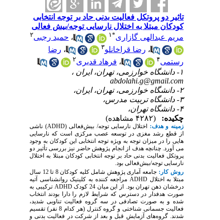
تاثیر دو پروتکل فعالیت بدنی حاد بر توجه انتخابی
کودکان مبتلا به اختلال نارسایی توجه/بیش فعالی
۲
۱
*
مریم عبدالهی گازاری
،
حمید رجبی
۳
،
رضا قراخانلو
،
رضا
۲
۴
رستمی
،
فرهاد قدیری
۱- دانشگاه خوارزمی، تهران، ایران ،
abdolahi.g@gmail.com
۲- دانشگاه خوارزمی، تهران، ایران،
۳- دانشگاه تربیت مدرس،
۴- دانشگاه تهران،
چکیده:
(۴۲۸۲ مشاهده)
زمینه و هدف:
اختلال نارسایی توجه/ بیش‌فعالی (
ADHD
) ناشی
از قطع رشد مغزی در توسعه عصب مرکزی است که نارسایی
هایی را در میزان توجه به ویژه توجه انتخابی این کودکان به وجود
می آورد.
چنانچه
هدف از انجام پژوهش حاضر نیز بررسی تأثیر دو
پروتکل فعالیت بدنی حاد بر توجه انتخابی کودکان مبتلا به اختلال
نارسایی توجه
/
بیش‌فعالی بود.
روش کار:
جامعه آماری پژوهش شامل کلیه کودکان 8 تا 12 سال
مبتلا به اختلال
ADHD
مراجعه کننده به کلینیک روانشناسی آتیه
درخشان ذهن تهران بود. از این میان 24 کودک
ADHD
ترکیبی به
صورت هدفدار در دسترس که شرایط لازم را دارا بودند انتخاب
شده و به صورت تصادفی در سه گروه فعالیت تناوبی شدید،
فعالیت جسمانی شناختی و گروه کنترل (هر کدام 8 نفر) تقسیم
شدند.
گروه‌های آزمایش قبل و بعد از شرکت در فعالیت بدنی و