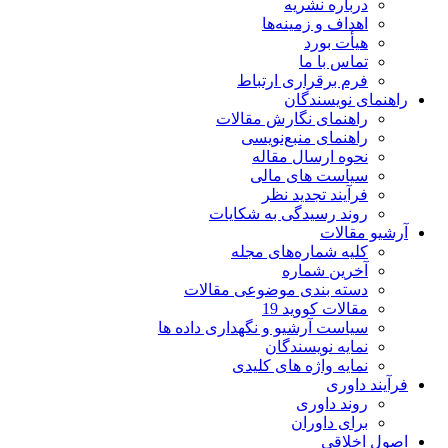
درباره نشریه
اهداف و زمینه‌ها
هیأت بورد
تماس با ما
فرم برقراری ارتباط
راهنمای نویسندگان
راهنمای نگارش مقالات
راهنمای منبع‌نویسی
نحوه ارسال مقاله
سیاست های مالی
فرآیند تجدید نظر
روند رسیدگی به شکایات
آرشیو مقالات
کلیه شماره‌های مجله
آخرین شماره
دسته بندی موضوعی مقالات
مقالات کووید 19
سیاست آرشیو و نگهداری داده ها
نمایه نویسندگان
نمایه واژه های کلیدی
فرآیند داوری
روند داوری
برای داوران
اصول اخلاقی