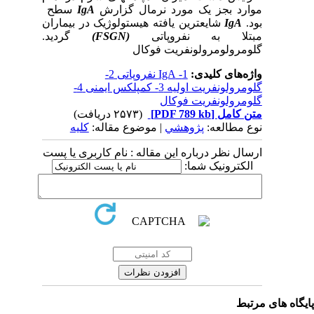
موارد بجز یک مورد نرمال گزارش
IgA
سطح
بود.
IgA
شایعترین یافته هیستولوژیک در بیماران
مبتلا به نفروپاتی
(FSGN)
گردید.
گلومرولومرولونفریت فوکال
واژه‌های کلیدی:
1- IgA نفروپاتی 2-
گلومرولونفریت اولیه 3- کمپلکس ایمنی 4-
گلومرولونفریت فوکال
متن کامل
[PDF 789 kb]
(۲۵۷۳ دریافت)
نوع مطالعه:
پژوهشي
| موضوع مقاله:
کلیه
ارسال نظر درباره این مقاله : نام کاربری یا پست
الکترونیک شما:
یگاه های مرتبط