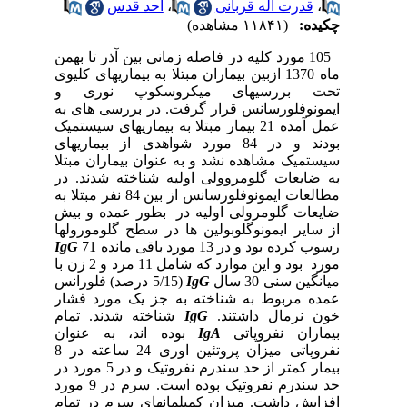
،
قدرت اله قربانی
،
احد قدس
چکیده:
(۱۱۸۴۱ مشاهده)
105 مورد کلیه در فاصله زمانی بین آذر تا بهمن
ماه 1370 ازبین بیماران مبتلا به بیماریهای کلیوی
تحت بررسیهای میکروسکوپ نوری و
ایمونوفلورسانس قرار گرفت. در بررسی های به
عمل آمده 21 بیمار مبتلا به بیماریهای سیستمیک
بودند و در 84 مورد شواهدی از بیماریهای
سیستمیک مشاهده نشد و به عنوان بیماران مبتلا
به ضایعات گلومروولی اولیه شناخته شدند. در
مطالعات ایمونوفلورسانس از بین 84 نفر مبتلا به
ضایعات گلومرولی اولیه در
بطور عمده و بیش
از سایر ایمونوگلوبولین ها در سطح گلومورولها
رسوب کرده بود و در 13 مورد باقی مانده
71
IgG
مورد
بود و این موارد که شامل 11 مرد و 2 زن با
میانگین سنی 30 سال
IgG
(5/15 درصد) فلورانس
عمده مربوط به شناخته
به جز یک مورد فشار
خون نرمال داشتند.
IgG
شناخته شدند. تمام
بیماران نفروپاتی
IgA
بوده اند، به عنوان
نفروپاتی
میزان پروتئین اوری 24 ساعته در 8
بیمار کمتر از حد سندرم نفروتیک و در 5 مورد در
حد سندرم نفروتیک بوده است. سرم در 9 مورد
افزایش داشت. میزان کمپلمانهای سرم در تمام