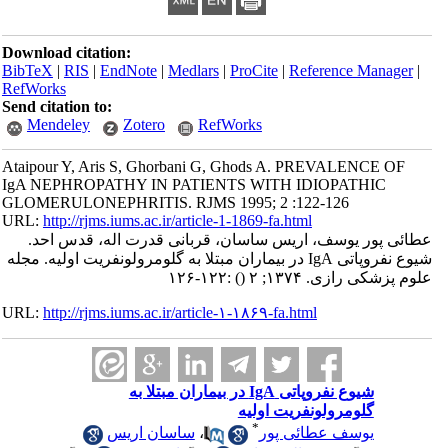
Download citation:
BibTeX
|
RIS
|
EndNote
|
Medlars
|
ProCite
|
Reference Manager
|
RefWorks
Send citation to:
Mendeley
Zotero
RefWorks
Ataipour Y, Aris S, Ghorbani G, Ghods A. PREVALENCE OF
IgA NEPHROPATHY IN PATIENTS WITH IDIOPATHIC
GLOMERULONEPHRITIS. RJMS 1995; 2 :122-126
URL:
http://rjms.iums.ac.ir/article-1-1869-fa.html
عطائی پور یوسف، اریس ساسان، قربانی قدرت اله، قدس احد.
شیوع نفروپاتی IgA در بیماران مبتلا به گلومرولونفریت اولیه. مجله
علوم پزشکی رازی. ۱۳۷۴; ۲
()
:۱۲۲-۱۲۶
URL:
http://rjms.iums.ac.ir/article-۱-۱۸۶۹-fa.html
شیوع نفروپاتی IgA در بیماران مبتلا به
گلومرولونفریت اولیه
*
یوسف عطائی پور
،
ساسان اریس