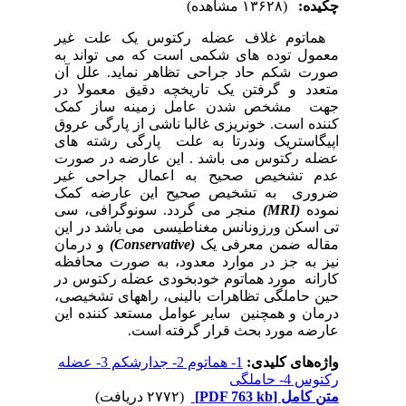
چکیده:
(۱۳۶۲۸ مشاهده)
هماتوم غلاف عضله رکتوس یک علت غیر
معمول توده های شکمی است که می تواند به
صورت شکم حاد جراحی تظاهر نماید. علل آن
متعدد و گرفتن یک تاریخچه دقیق معمولا در
جهت مشخص شدن عامل زمینه ساز کمک
کننده است. خونریزی غالبا ناشی از پارگی عروق
اپیگاستریک وندرتا به علت پارگی رشته های
عضله رکتوس می باشد . این عارضه در صورت
عدم تشخیص صحیح به اعمال جراحی غیر
ضروری
به تشخیص صحیح این عارضه کمک
نموده
(MRI)
منجر می گردد. سونوگرافی، سی
تی اسکن ورزونانس مغناطیسی
می باشد در این
مقاله ضمن معرفی یک
(Conservative)
و درمان
نیز به جز در موارد معدود، به صورت محافظه
کارانه مورد هماتوم خودبخودی عضله رکتوس در
حین حاملگی تظاهرات بالینی، راههای تشخیصی،
درمان و همچنین سایر عوامل مستعد کننده این
عارضه مورد بحث قرار گرفته است.
واژه‌های کلیدی:
1- هماتوم 2- جدارشکم 3- عضله
رکتوس 4- حاملگی
متن کامل
[PDF 763 kb]
(۲۷۷۲ دریافت)