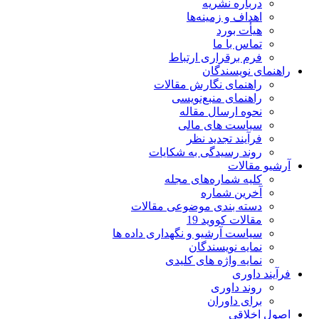
درباره نشریه
اهداف و زمینه‌ها
هیأت بورد
تماس با ما
فرم برقراری ارتباط
راهنمای نویسندگان
راهنمای نگارش مقالات
راهنمای منبع‌نویسی
نحوه ارسال مقاله
سیاست های مالی
فرآیند تجدید نظر
روند رسیدگی به شکایات
آرشیو مقالات
کلیه شماره‌های مجله
آخرین شماره
دسته بندی موضوعی مقالات
مقالات کووید 19
سیاست آرشیو و نگهداری داده ها
نمایه نویسندگان
نمایه واژه های کلیدی
فرآیند داوری
روند داوری
برای داوران
اصول اخلاقی