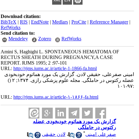
Download citation:
BibTeX
|
RIS
|
EndNote
|
Medlars
|
ProCite
|
Reference Manager
|
RefWorks
Send citation to:
Mendeley
Zotero
RefWorks
Amini S, Haghighi L. SPONTANEOUS HEMATOMA OF
RECTUS SHEATH DURING PREGNANCY,A CASE
REPORT. RJMS 1995; 2 :97-101
URL:
http://rjms.iums.ac.ir/article-1-1866-fa.html
امینی صفرعلی، حقیقی لادن. گزارش یک مورد هماتوم خودبخودی
عضله رکتوس در حاملگی. مجله علوم پزشکی رازی. ۱۳۷۴; ۲
()
:۹۷-۱۰۱
URL:
http://rjms.iums.ac.ir/article-۱-۱۸۶۶-fa.html
گزارش یک مورد هماتوم خودبخودی عضله
رکتوس در حاملگی
*
صفرعلی امینی
،
لادن حقیقی