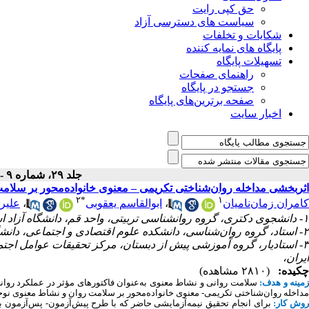
حق کپی رایت
سیاست های دسترسی آزاد
شکایات و تخلفات
پایگاه های نمایه کننده
تسهیلات پایگاه
راهنمای صفحات
جستجو در پایگاه
صفحه برترین‌های پایگاه
اخبار سایت
جلد ۲۹، شماره ۹ - ( ۹-۱۴۰۱ )
اثربخشی مداخله روان‌شناختی تکریمی – معنوی خانواده‌محور بر سلامت
۲
*
۱
کامران زمان‌نامیان
،
ابوالقاسم یعقوبی
،
علیرض
۱- دانشجوی دکتری، گروه روانشناسی تربیتی، واحد قم، دانشگاه آزاد اسلامی، قم، ایران،
۲- استاد، گروه روان‌شناسی، دانشکده علوم اقتصادی و اجتماعی، دانشگاه بوعلی سینا، همدان، ایران ،
۳- استادیار، گروه آموزشی پیش از دبستان، مرکز تحقیقات عوامل اجت
ایران،
چکیده:
(۲۸۱۰ مشاهده)
زمینه و هدف:
سلامت روانی و نشاط معنوی به‌عنوان فاکتورهای مؤثر در عملکرد روان
مداخله روان‌شناختی تکریمی- معنوی خانواده‌محور بر سلامت روان و نشاط معنوی
نوج
وش کار:
برای انجام تحقیق نیمه‌آزمایشی حاضر که با طرح پیش‌آزمون- پس‌آزمون با 