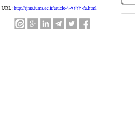
URL:
http://rjms.iums.ac.ir/article-۱-۷۶۲۲-fa.html