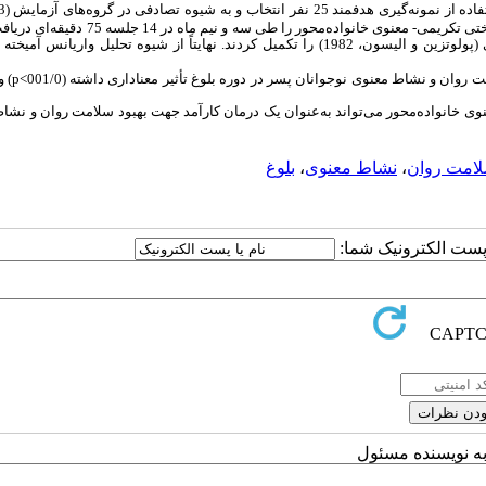
فاده
از
نمونه‌گیری
هدفمند
تی تکریمی- معنوی خانواده‌محور
را طی سه و نیم ماه در 14 جلسه 75 دق
(پولوتزین و الیسون، 1982) را تکمیل کردند. نهایتاً
از شیوه تحلیل واریانس آمیخته 
امت روان و نشاط معنوی
نوجوانان پسر در دوره بلوغ تأثیر معناداری داشته
(001/0>
p
)
و
وی خانواده‌محور
می‌تواند به‌عنوان یک درمان کارآمد جهت بهبود
سلامت روان و نشاط
امت روان
،
نشاط معنوی
،
بلوغ
ا پست الکترونیک شما:
به نویسنده مسئول