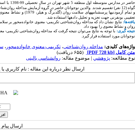
اضر در مدارس متوسطه اول منطقه 5 شهر تهران در سال تحصیلی 99-1398 با
است
واه (12 نفر) تقسیم شدند.
والدین نوجوانان حاضر در گروه آزمایش
مداخله روان‌شناخ
 تمام آزمودنی­ها پرسشنامه­های‌
سلامت روان (
گلدبرگ
و
هیلر
،
1979
)
و
نشاط معنوی
تعقیبی بونفرنی جهت تجزیه و تحلیل داده­ها استفاده شد.
افته‌ها:
نتایج نشان داد که مداخله روان‌شناختی تکریمی- معنوی خانواده‌محور بر سل
روان و نشاط معنوی را بهبود داد.
تیجه ­گیری:
با توجه به نتایج می‌توان نتیجه گرفت که
مداخله روان‌شناختی تکریمی- معن
نوجوانان مورد استفاده قرار گیرد.
واژه‌های کلیدی:
مداخله روان‌شناختی
،
تکریمی-معنوی خانواده‌محور
،
سل
متن کامل
[PDF 728 kb]
(۶۵۵ دریافت)
نوع مطالعه:
پژوهشي
| موضوع مقاله:
روانشناسی بالینی
ارسال نظر درباره این مقاله : نام کاربری ی
ارسال پیام 