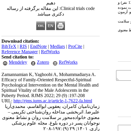
25 نفر انتخاب و به شیوه تصادفی در گروه‌های آزمایش (13 نفر) و
دهيم
یقه‌ای دریافت نموده
Clinical trials code: این مقاله برگرفته از رساله
و آزمون
دکتری میباشد
 سلامت
 معنوی
Download citation:
BibTeX
|
RIS
|
EndNote
|
Medlars
|
ProCite
|
Reference Manager
|
RefWorks
Send citation to:
Mendeley
Zotero
RefWorks
Zamannamian K, Yaghoobi A, Mohammadiarya A.
Efficacy of Family-Oriented Respectful-Spiritual
Psychological Intervention on the Mental Health and
Spiritual Vitality of the Male Adolescents in the
Puberty Period. RJMS 2022; 29 (9) :197-208
URL:
http://rjms.iums.ac.ir/article-1-7622-fa.html
زمان‌نامیان کامران، یعقوبی ابوالقاسم، محمدی‌آریا
علیرضا. اثربخشی مداخله روان‌شناختی تکریمی –
معنوی خانواده‌محور بر سلامت روان و نشاط معنوی
نوجوانان پسر در دوره بلوغ. مجله علوم پزشکی
رازی. ۱۴۰۱; ۲۹ (۹) :۱۹۷-۲۰۸