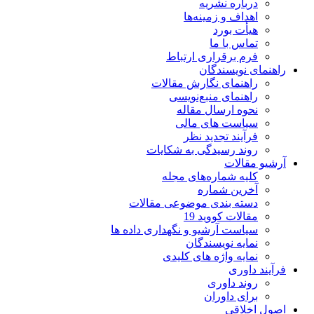
درباره نشریه
اهداف و زمینه‌ها
هیأت بورد
تماس با ما
فرم برقراری ارتباط
راهنمای نویسندگان
راهنمای نگارش مقالات
راهنمای منبع‌نویسی
نحوه ارسال مقاله
سیاست های مالی
فرآیند تجدید نظر
روند رسیدگی به شکایات
آرشیو مقالات
کلیه شماره‌های مجله
آخرین شماره
دسته بندی موضوعی مقالات
مقالات کووید 19
سیاست آرشیو و نگهداری داده ها
نمایه نویسندگان
نمایه واژه های کلیدی
فرآیند داوری
روند داوری
برای داوران
اصول اخلاقی