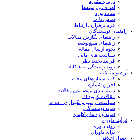
درباره نشریه
اهداف و زمینه‌ها
هیأت بورد
تماس با ما
فرم برقراری ارتباط
راهنمای نویسندگان
راهنمای نگارش مقالات
راهنمای منبع‌نویسی
نحوه ارسال مقاله
سیاست های مالی
فرآیند تجدید نظر
روند رسیدگی به شکایات
آرشیو مقالات
کلیه شماره‌های مجله
آخرین شماره
دسته بندی موضوعی مقالات
مقالات کووید 19
سیاست آرشیو و نگهداری داده ها
نمایه نویسندگان
نمایه واژه های کلیدی
فرآیند داوری
روند داوری
برای داوران
اصول اخلاقی