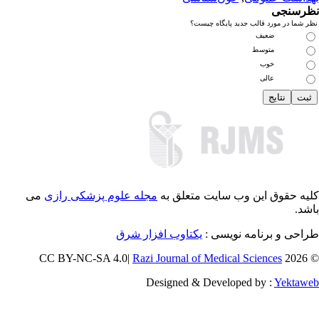
رسنجی
 شما در مورد قالب جدید پایگاه چیست؟
ضعیف
متوسط
خوب
عالی
یه حقوق این وب سایت متعلق به
مجله علوم پزشکی رازی
می
شد.
احی و برنامه نویسی :
یکتاوب افزار شرق
Razi Journal of Medical Sciences
© 202
Designed & Developed by :
Yektaw