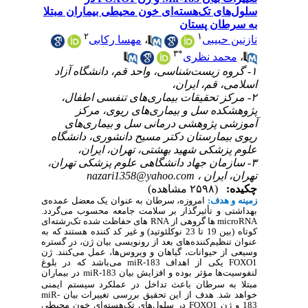
سلول‌های تک‌هسته‌ای خون محیطی بیماران مبتلا
به سرطان پستان
۲
۱
نازنین حبیبی
،
مهسا رکابی
۳
*
،
محمد نظری
۱- گروه زیست‌شناسی، واحد قم، دانشگاه آزاد
اسلامی، قم، ایران،
۲- مرکز تحقیقات بیماری‌های تنفسی اطفال،
پژوهشکده سل و بیماری‌های ریوی، مرکز
آموزشی پژوهشی درمانی سل و بیماری‌های
ریوی بیمارستان دکتر مسیح دانشوری، دانشگاه
علوم پزشکی شهید بهشتی، تهران، ایران،
۳- سازمان جهاد دانشگاهی علوم پزشکی تهران،
تهران، ایران ،
nazari1358@yahoo.com
چکیده:
(۲۵۹۸ مشاهده)
زمینه و هدف:
امروزه، سرطان به عنوان یک معضل عمده‌ی
بهداشتی و تأثیرگذار بر سلامت جامعه محسوب می‌گردد.
microRNA
ها گروهی از
RNA
های حفاظت شده تک‌رشته‌ای
کوتاه (بین 19 تا 23 نوکلئوتید) و غیر کد کننده هستند که به
عنوان تنظیم‌کننده‌های بعد از رونویسی بیان ژن، در گستره
وسیعی از حیوانات، گیاهان و ویروس‌ها، عمل می‌کنند. ژن
FOXO1
یکی از اهداف
miR-183
می‌باشد که در بلوغ
لنفوسیت‌ها
مؤثر بوده و
افزایش بیان
miR-183
در
بیماران
مبتلا به سرطان باعث تداخل در عملکرد سیستم ایمنی
خواهد شد.
هدف از این تحقیق بررسی تغییرات بیان
miR-
183
و
ژن
FOXO1
در سلول‌های تک‌هسته‌ای خون محیطی