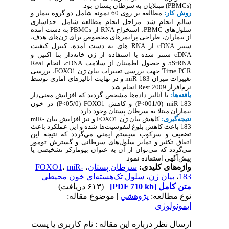
(
PBMCs
) مبتلایان به سرطان پستان بود.
روش کار:
مطالعه بر روی 60 نمونه شامل دو گروه بیمار و
سالم انجام شد.
مراحل انجام مطالعه شامل: جداسازی
سلول‌های
PBMC
،
استخراج
RNA
از
PBMCs
به دست آمده
از بیماران،
طراحی پرایمرهای مخصوص­ برای ژن‌های هدف،
سنتز
cDNA
از
RNA
های به دست آمده،
کنترل کیفیت
cDNA
سنتز شده با استفاده از ژن خانه‌دار
بتا اکتین و
5SrRNA
و حصول اطمینان از سلامت
cDNA
، انجام
Real
Time PCR
جهت بررسی تغییرات بیان ژن­
FOXO1
، بررسی
تغییرات میزان
miR-183
و
در نهایت آنالیزهای آماری توسط
نرم‌افزار
Rest 2009
انجام شد.
یافته‌ها:
با آنالیز داده‌ها مشخص گردید که افزایش معنی‌دار
miR-183
(001/0
P<
) و کاهش
FOXO1
(05/0
P<
) در خون
بیماران مبتلا به سرطان پستان وجود دارد.
نتیجه‌گیری:
کاهش بیان ژن
FOXO1
و نیز افزایش بیان
miR-
183
باعث کاهش بلوغ لنفوسیت‌ها شده و این عملکرد باعث
تضعیف و سرکوب سیستم ایمنی می‌گردد که نتیجه این
اتفاق تکثیر و تمایز سلول‌های سرطانی و گسترش تومور
می‌گردد که می‌توان از آن به عنوان بیومارکر
تشخیصی یا
پیش‌آگهی استفاده نمود.
واژه‌های کلیدی:
سرطان پستان
،
miR-
،
FOXO1
183
،
بیان ژن
،
سلول تک‌هسته‌ای خون محیطی
متن کامل
[PDF 710 kb]
(۶۱۳ دریافت)
نوع مطالعه:
پژوهشي
| موضوع مقاله:
ایمونولوژی
ارسال نظر درباره این مقاله : نام کاربری یا پست