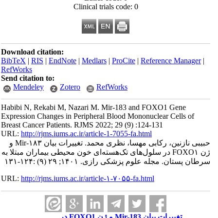
Clinical trials code: 0
Download citation:
BibTeX
|
RIS
|
EndNote
|
Medlars
|
ProCite
|
Reference Manager
|
RefWorks
Send citation to:
Mendeley
Zotero
RefWorks
Habibi N, Rekabi M, Nazari M. Mir-183 and FOXO1 Gene
Expression Changes in Peripheral Blood Mononuclear Cells of
Breast Cancer Patients. RJMS 2022; 29 (9) :124-131
URL:
http://rjms.iums.ac.ir/article-1-7055-fa.html
حبیبی نازنین، رکابی مهسا، نظری محمد. تغییرات بیان Mir-۱۸۳ و
ژن FOXO۱ در سلول‌های تک‌هسته‌ای خون محیطی بیماران مبتلا به
سرطان پستان. مجله علوم پزشکی رازی. ۱۴۰۱; ۲۹ (۹) :۱۲۴-۱۳۱
URL:
http://rjms.iums.ac.ir/article-۱-۷۰۵۵-fa.html
تغییرات بیان Mir-183 و ژن FOXO1 در