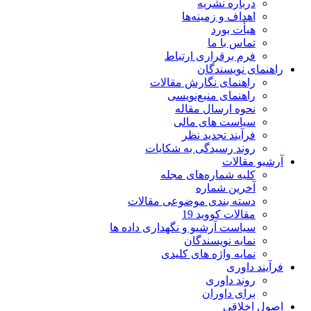
درباره نشریه
اهداف و زمینه‌ها
هیأت بورد
تماس با ما
فرم برقراری ارتباط
راهنمای نویسندگان
راهنمای نگارش مقالات
راهنمای منبع‌نویسی
نحوه ارسال مقاله
سیاست های مالی
فرآیند تجدید نظر
روند رسیدگی به شکایات
آرشیو مقالات
کلیه شماره‌های مجله
آخرین شماره
دسته بندی موضوعی مقالات
مقالات کووید 19
سیاست آرشیو و نگهداری داده ها
نمایه نویسندگان
نمایه واژه های کلیدی
فرآیند داوری
روند داوری
برای داوران
اصول اخلاقی