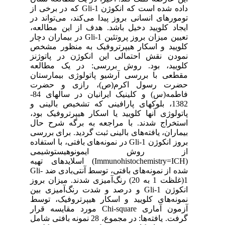
داده شده است که انکوژن Gli-1 که در برخی از
تومورهای انسانی بروز پیدا می‌کند، می‌تواند در
ایجاد کلویید دخیل باشد. هدف از این مطالعه،
تعیین میزان بروز پروتئین Gli-1 در بیماران دچار
کلویید و اسکار هیپرتروفیک به منظور مشخص
نمودن نقش احتمالی این انکوژن در پاتوژنز
کلویید، بود. روش بررسی: در یک مطالعه
مقطعی با بررسی آرشیو پاتولوژی بیمارستان
حضرت رسول اکرم(ص)، رازی و حضرت
فاطمه(س) و کلینیک ایرانیان در سالهای 84-
1382، بلوکهای پارافینی که تشخیص بالینی و
پاتولوژی آنها کلویید یا اسکار هیپرتروفیک بود،
استخراج شدند. با مراجعه به برگه شرح حال
بیماران، یافته‌های بالینی ثبت گردید. برای بررسی
بروز انکوژن Gli-1 در نمونه‌های بافتی، با استفاده
از روش ایمونوهیستوشیمی
(Immunohistochemistry=ICH) اسلایدهای تهیه
شده از نمونه‌های بافتی، توسط آنتی‌بادی ضد Gli-
1(غلظت 1 به 20) رنگ‌آمیزی شدند. میزان بروز
انکوژن Gli-1 و درصد و شدت رنگ‌آمیزی بین
نمونه‌های کلویید و اسکار هیپرتروفیک، توسط
آزمون آماری Chi-square مورد مقایسه قرار
گرفت. یافته‌ها: در مجموع، 28 نمونه بافتی شامل