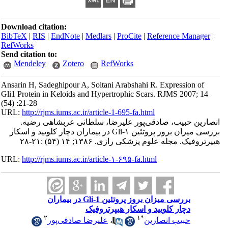
Download citation:
BibTeX
|
RIS
|
EndNote
|
Medlars
|
ProCite
|
Reference Manager
|
RefWorks
Send citation to:
Mendeley
Zotero
RefWorks
Ansarin H, Sadeghipour A, Soltani Arabshahi R. Expression of
Gli1 Protein in Keloids and Hypertrophic Scars. RJMS 2007; 14
(54) :21-28
URL:
http://rjms.iums.ac.ir/article-1-695-fa.html
انصارین حبیب، صادقی‌پور علیرضا، سلطانی عربشاهی رضیه.
بررسی میزان بروز پروتئین Gli-۱ در بیماران دچار کلویید و اسکار
هیپرتروفیک. مجله علوم پزشکی رازی. ۱۳۸۶; ۱۴ (۵۴) :۲۱-۲۸
URL:
http://rjms.iums.ac.ir/article-۱-۶۹۵-fa.html
بررسی میزان بروز پروتئین Gli-1 در بیماران
دچار کلویید و اسکار هیپرتروفیک
۲
۱
*
حبیب انصارین
،
علیرضا صادقی‌پور