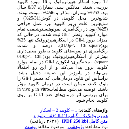
12 مورد اسکار هیپرتروفیک و 16 مورد کلویید
بررسی شدند. میانگین سنی بیماران، 8/37 سال
بود. 6/53% بیماران، مذکر و 4/46%، مونث بودند.
شایع‌ترین محل کلویید، در گوش(25/31%) و
شایع‌‌ترین علت بروز کلویید نیز، عمل جراحی
(25%) بود. در رنگ‌آمیزی ایمونوهیستوشیمی، تمام
موارد کلویید ازنظر Gli-1 ثبت شدند، در حالی که
میزان بروز Gli-1 در اسکارهیپرتروفیک تنها 25%
بود(01/0p<، Chi-square). درصد و شدت
رنگ‌آمیزی در نمونه‌های کلویید به‌طور معنی‌داری
بیش‌تر از اسکارهیپرتروفیک بود(01/0p<، Chi-
square). نتیجه‌گیری: انکوژن Gli-1 در تمام موارد
کلویید بروز پیدا می‌کند و از این رو احتمالا
می‌تواند در پاتوژنز این ضایعه دخیل باشد.
براساس این نتایج، درمان‌هایی که مسیر Gli-1 را
بلوک کنند، ممکن است در درمان کلویید مؤثر
برای بررسی اثر درمان‌های ضد Gli-1‌ بر روی
کلویید انجام شود.
واژه‌های کلیدی:
1 – کلویید 2 – اسکار
هیپرتروفیک 3 – گیلی-1(Gli-1) 4 – پاتوژنز
متن کامل
[PDF 250 kb]
(۳۶۳۶ دریافت)
نوع مطالعه:
پژوهشي
| موضوع مقاله:
پوست