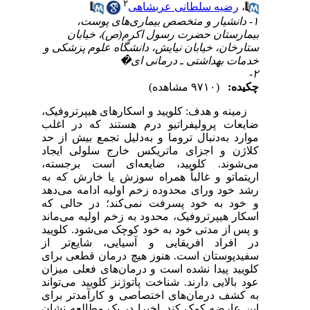
۲
،
رضیه سلطانی عربشاهی
۱- دانشیار و متخصص بیماری‌های پوست،
بیمارستان حضرت رسول اکرم(ص)، خیابان
ستارخان، خیابان نیایش، دانشگاه علوم پزشکی و
خدمات بهداشتی ـ درمانی ای�
۲-
چکیده:
(۹۷۱۰ مشاهده)
زمینه و هدف: کلویید و اسکارهای هیپرتروفیک،
ضایعات پرولیفراتیو درم هستند که در اغلب
موارد به‌دنبال تروما و به‌دلیل تجمع بیش از حد
کلاژن و اجزای ماتریکس خارج سلولی ایجاد
می‌شوند. کلویید، ضایعه‌ای است برجسته،
اریتماتو و غالباً همراه سوزش یا خارش که به
رشد خود ورای محدوده زخم اولیه ادامه می‌دهد
و خود به خود پسرفت نمی‌کند؛ در حالی که
اسکار هیپرتروفیک، محدود به زخم اولیه می‌ماند
و پس از مدتی خود به خود کوچک می‌شود. کلویید
در افراد افریقایی و آسیایی، شایع‌تر از
سفیدپوستان است. هنوز هیچ درمان قطعی برای
کلویید پیدا نشده است و درمان‌‌های فعلی میزان
عود بالایی دارند. شناخت پاتوژنز کلویید می‌تواند
به کشف درمان‌های اختصاصی و کارآمدتر برای
این عارضه کمک کند. اخیرا در یک مطالعه نشان