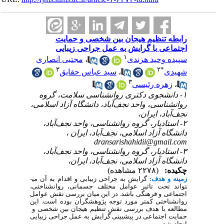
رابطه تنظیم هیجان بین شخصی و حمایت
اجتماعی با گرایش به عمل جراحی زیبایی
۱
سپیده وحید هرندی
،
مجتبی انصاری
۳
۲
*
شهیدی
،
سید عباس حقایق
۳
،
زهره رئیسی
۱- دانشجوی دکتری روانشناسی سلامت، گروه
روانشناسی، واحد نجف‌آباد، دانشگاه آزاد اسلامی،
نجف‌آباد، ایران،
۲- استادیار، گروه روانشناسی، واحد نجف‌آباد،
دانشگاه آزاد اسلامی، نجف‌آباد، ایران ،
dransarishahidii@gmail.com
۳- استادیار، گروه روانشناسی، واحد نجف‌آباد،
دانشگاه آزاد اسلامی، نجف‌آباد، ایران،
چکیده:
(۲۲۷۸ مشاهده)
زمینه و هدف:
گرایش به جراحی زیبایی و اقدام به آن می­
تواند تحت تاثیر عوامل مختلف جسمانی، روانشناختی،
اجتماعی و فرهنگی باشد. در این میان بررسی نقش عوامل
روانشناختی کمتر مورد توجه پژوهشگران بوده است. این
مطالعه با هدف بررسی نقش تنظیم هیجان بین شخصی و
حمایت اجتماعی در پیش­بینی گرایش به عمل جراحی زیبایی
انجام شد.