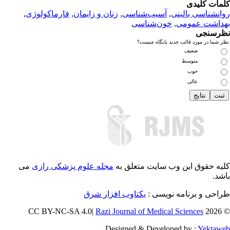
مات کلیدی
انشناسی بالینی
,
آسیب‌شناسی
,
زنان و زایمان
,
فارماکولوژی
,
داشت عمومی
,
خون‌شناسی
رسنجی
 شما در مورد قالب جدید پایگاه چیست؟
ضعیف
متوسط
خوب
عالی
یه حقوق این وب سایت متعلق به
مجله علوم پزشکی رازی
می
شد.
احی و برنامه نویسی :
یکتاوب افزار شرق
Razi Journal of Medical Sciences
© 202
Designed & Developed by :
Yektaw