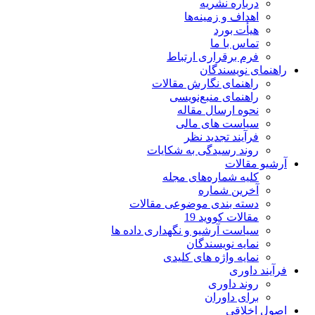
درباره نشریه
اهداف و زمینه‌ها
هیأت بورد
تماس با ما
فرم برقراری ارتباط
راهنمای نویسندگان
راهنمای نگارش مقالات
راهنمای منبع‌نویسی
نحوه ارسال مقاله
سیاست های مالی
فرآیند تجدید نظر
روند رسیدگی به شکایات
آرشیو مقالات
کلیه شماره‌های مجله
آخرین شماره
دسته بندی موضوعی مقالات
مقالات کووید 19
سیاست آرشیو و نگهداری داده ها
نمایه نویسندگان
نمایه واژه های کلیدی
فرآیند داوری
روند داوری
برای داوران
اصول اخلاقی