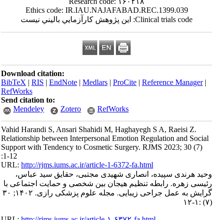
Research code: ۱۶۰۲۱۸
Ethics code: IR.IAU.NAJAFABAD.REC.1399.039
Clinical trials code: اين پژوهش کارآزمايي باليني نيست
Download citation:
BibTeX
|
RIS
|
EndNote
|
Medlars
|
ProCite
|
Reference Manager
|
RefWorks
Send citation to:
Mendeley
Zotero
RefWorks
Vahid Harandi S, Ansari Shahidi M, Haghayegh S A, Raeisi Z.
Relationship between Interpersonal Emotion Regulation and Social
Support with Tendency to Cosmetic Surgery. RJMS 2023; 30 (7)
:1-12
URL:
http://rjms.iums.ac.ir/article-1-6372-fa.html
وحید هرندی سپیده، انصاری شهیدی مجتبی، حقایق سید عباس،
رئیسی زهره. رابطه تنظیم هیجان بین شخصی و حمایت اجتماعی با
گرایش به عمل جراحی زیبایی. مجله علوم پزشکی رازی. ۱۴۰۲; ۳۰
(۷) :۱-۱۲
URL:
http://rjms.iums.ac.ir/article-۱-۶۳۷۲-fa.html