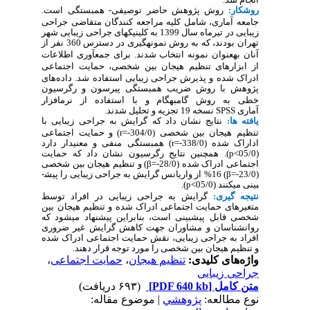
روش­کار:
روش پژوهش حاضر توصیفی- همبستگی است.
جامعه آماری، شامل کلیه مراجعه کنندگان
متقاضی
جراحی
زیبایی در تیرماه سال 1399 به کلینیک­های جراحی زیبایی شهر
تهران بودند، که به روش نمونه­گیری در دسترس 360 نفر
از
آنان
به­عنوان نمونه
انتخاب شدند
.
برای
جمع­آوری
اطلاعات
از
ابزارهای تنظیم هیجان بین شخصی، حمایت اجتماعی
ادراک شده و پذیرش جراحی زیبایی استفاده شد. داده‌­های
پژوهش با روش­
ضریب همبستگی پیرسون و رگرسیون
خطی به روش گام­به­گام و با استفاده از نرم­افزار
آماری
SPSS
نسخه 19 تجزیه و تحلیل شدند
.
یافته ­ها:
نتایج نشان داد که گرایش به جراحی زیبایی با
تنظیم هیجان بین شخصی (
304/0-=
r
) و حمایت اجتماعی
اداراک شده
(
338/0-=
r
) همبستگی منفی و معنی­دار دارد
(05/0>
p
).
همچنین نتایج رگرسیون نشان داد که حمایت
اجتماعی ادراک شده (28/0-=
β
)
و تنظیم هیجان بین شخصی
(23/0-=
β
) 16% از واریانس
گرایش به جراحی زیبایی
را پیش­
بینی می­کنند
(05/0>
p
).
نتیجه ­گیری:
گرایش به جراحی زیبایی در افراد توسط
متغیرهای
حمایت اجتماعی ادراک شده و تنظیم هیجان بین
شخصی قابل پیش­بینی است، بنابراین پیشنهاد می­شود که
روانشناسان و مشاوران جهت کاهش
گرایش غیر ضروری
افراد به جراحی زیبایی،
نقش حمایت اجتماعی ادراک شده
و تنظیم هیجان بین شخصی را مورد توجه قرار دهند
.
واژه‌های کلیدی:
تنظیم هیجان
،
حمایت اجتماعی
،
جراحی زیبایی
متن کامل
[PDF 640 kb]
(۶۹۳ دریافت)
نوع مطالعه:
پژوهشي
| موضوع مقاله: