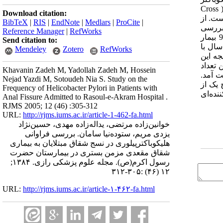
پیلوری در مبتلایان به شقاق مقعدی بستری در بیمارستان حضرت رسول اکرم(ص) اقدام شده است. این مطالعه به صورت بررسی مقطعی( Cross
Download citation:
رسول اکرم(ص) در سال 82 انجام گرفته است. از
BibTeX
|
RIS
|
EndNote
|
Medlars
|
ProCite
|
بررسی
Reference Manager
|
RefWorks
هیستوپاتولوژیک تهیه شد. جهت آنالیز اطلاعات به دست آمده از نرم‌افزار آماری SPSS 11.5 استفاده شده است. در مطالعه حاضر، تعداد 98 بیمار
Send citation to:
قاق مقعدی که جهت درمان تحت عمل جراحی قرار گرفتند، مورد بررسی قرار گرفته‌اند. میانگین سنی افراد بررسی شده 14/38 سال با
Mendeley
Zotero
RefWorks
 سرولوژی آنتی‌بادی ضد هلیکوباکترپیلوری منفی بود، در حالی که در 1/57% نتیجه این
ین تعداد
Khavanin Zadeh M, Yadollah Zadeh M, Hossein
دفعه، 75/0= SD ) اختلاف معنی‌دار آماری با 012/0= Pvalue به دست آمد.
Nejad Yazdi M, Sotoudeh Nia S. Study on the
یک از
Frequency of Helicobacter Pylori in Patients with
نده‌ای
Anal Fissure Admitted to Rasoul-e-Akram Hospital .
RJMS 2005; 12 (46) :305-312
URL:
http://rjms.iums.ac.ir/article-1-462-fa.html
خوانین‌زاده مرتضی، یداله‌زاده مهدی، حسین‌نژاد
یزدی مریم، ستوده‌نیا سامان. بررسی فراوانی
هلیکوباکترپیلوری در نسج شقاق مبتلایان به بیماری
شقاق مقعدی مزمن بستری در بیمارستان حضرت
رسول اکرم(ص). مجله علوم پزشکی رازی. ۱۳۸۴;
۱۲ (۴۶) :۳۰۵-۳۱۲
URL:
http://rjms.iums.ac.ir/article-۱-۴۶۲-fa.html