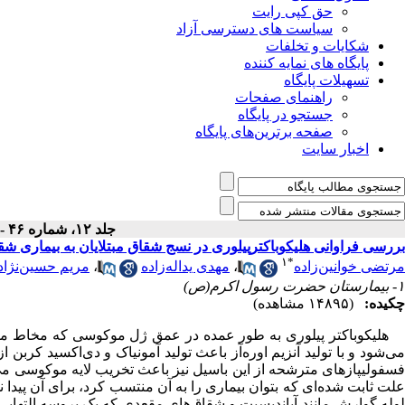
حق کپی رایت
سیاست های دسترسی آزاد
شکایات و تخلفات
پایگاه های نمایه کننده
تسهیلات پایگاه
راهنمای صفحات
جستجو در پایگاه
صفحه برترین‌های پایگاه
اخبار سایت
جلد ۱۲، شماره ۴۶ - ( ۶-۱۳۸۴ )
بررسی فراوانی هلیکوباکترپیلوری در نسج شقاق مبتلایان به بیمار
۱
*
مرتضی خوانین‌زاده
،
مهدی یداله‌زاده
،
مریم حسین‌نژاد
۱- بیمارستان حضرت رسول اکرم(ص)
چکیده:
(۱۴۸۹۵ مشاهده)
هلیکوباکتر پیلوری به طور عمده در عمق ژل موکوسی که مخاط معده
می‌شود و با تولید آنزیم اوره‌آز باعث تولید آمونیاک و دی‌اکسید کربن
فسفولیپازهای مترشحه از این باسیل نیز باعث تخریب لایه موکوسی م
علت ثابت شده‌ای که بتوان بیماری را به آن منتسب کرد، برای آن پیدا
لوله گوارش مانند آپاندیسیت و شقاق‌های مقعدی که یک پروسه التهابی 