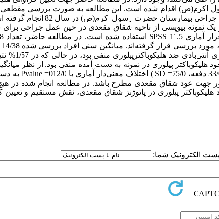
sectional ) بر روی کلیه بیماران مبتلا به شقاق مقعدی، بستری در بخش جراحی بیمارستان حضرت 
 یک نمونه بیوپسی از ناحیه شقاق مقعدی در حین عمل جراحی برای 
مبتلا به ش
92/13= SD بود. در 9/42% از موارد بررسی شده، نتیجه آزمون
سی انجام شده از نظر وجود هلیکوباکتر پیلوری در نمونه به دست آمده منفی بود. از نظر میانگ
دفعات عود، بین افراد سرولوژی مثبت(5/0 دفعه، 5/0= SD ) و منفی(33/0 
ر جهت عود شقاق مقعدی مطرح باشد. در مطالعه انجام شده در هیچ 
اد هلیکوباکتر پیلوری در پاتوژنز شقاق مقعدی، نقش مستقیم و تعیین کن
ا پست الکترونیک شما: