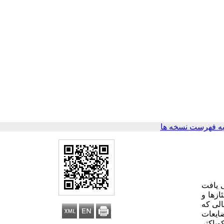
ه فهرست نسخه ها
 یافت
ازها و
الی که
ضایعات
وباکتر