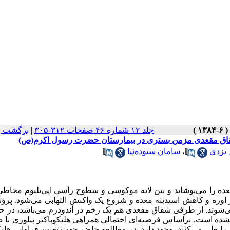
جلد ۱۲ شماره ۴۶ صفحات ۳۱۲-۳۰۵
|
برگشت ب
ی شقاق مقعدی مزمن بستری در بیمارستان حضرت رسول اکرم(ص)
 یزدی
،
سامان ستوده‌نیا
 را می‌پوشاند و بین لایه موکوسی و سطوح رأسی اپی‌تلیوم مخاطی
 از اوره و کاهش اسیدیته معده و شروع یک واکنش التهابی می‌شود. پروتئ
ی‌شوند. از طرفی شقاق مقعدی هم یک زخم در آندودرم می‌باشد، در ح
 نشده است. براساس فرضیه‌ای احتمالی همراهی هلیکوباکتر پیلوری با 
را طی می‌کنند، وجود دارد. در مطالعه حاضر جهت تعیین فراوانی هلیک