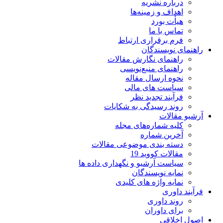
درباره نشریه
اهداف و زمینه‌ها
هیأت بورد
تماس با ما
فرم برقراری ارتباط
راهنمای نویسندگان
راهنمای نگارش مقالات
راهنمای منبع‌نویسی
نحوه ارسال مقاله
سیاست های مالی
فرآیند تجدید نظر
روند رسیدگی به شکایات
آرشیو مقالات
کلیه شماره‌های مجله
آخرین شماره
دسته بندی موضوعی مقالات
مقالات کووید 19
سیاست آرشیو و نگهداری داده ها
نمایه نویسندگان
نمایه واژه های کلیدی
فرآیند داوری
روند داوری
برای داوران
اصول اخلاقی