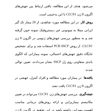
می‌شود. هدف از این مطالعه، یافتن ارتباط بین جهش‌های
اگزون 8 ژن
CLCN1
با این بدخیمی است
.
روش کار
: در این مطالعه مورد- شاهدی، از 28 بیمار تک گیر
ایرانی مبتلا به میوتونی غیر دیستروفیک نمونه خون گرفته
شد و به منظور بررسی جهش‌های ژنومی در اگزون 8 ژن
CLCN1
، از روش
PCR-SSCP
استفاده شد و برای تشخیص
جایگاه دقیق جهش‌های احتمالی، نمونه بیمارانی که الگوی
باندی متفاوتی روی ژل
SSCP
نشان می‌دادند، تعیین توالی
شدند
.
یافته‌ها
: در بیماران مورد مطالعه و افراد کنترل، جهشی در
اگزون 8 ژن
CLCN1
یافت نشد
.
نتیجه‌گیری
: بررسی جهش
های ژن
CLCN1
می‌تواند در تعیین
مکانیسم بیماریزایی و ارائه روش‌های درمانی مناسب
اهمیت بسزایی داشته باشد. در این تحقیق در اگزون 8 ژن