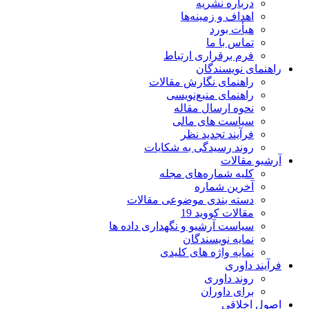
درباره نشریه
اهداف و زمینه‌ها
هیأت بورد
تماس با ما
فرم برقراری ارتباط
راهنمای نویسندگان
راهنمای نگارش مقالات
راهنمای منبع‌نویسی
نحوه ارسال مقاله
سیاست های مالی
فرآیند تجدید نظر
روند رسیدگی به شکایات
آرشیو مقالات
کلیه شماره‌های مجله
آخرین شماره
دسته بندی موضوعی مقالات
مقالات کووید 19
سیاست آرشیو و نگهداری داده ها
نمایه نویسندگان
نمایه واژه های کلیدی
فرآیند داوری
روند داوری
برای داوران
اصول اخلاقی