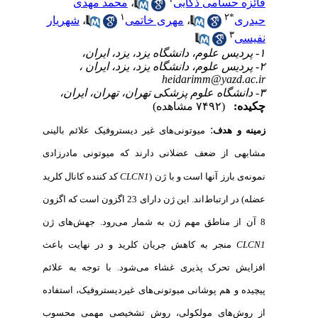
فائزه حسامی ذکایی
،
محمد مهدی
۱
۲
*
حیدری
،
مهری خاتمی
،
شهریار
۳
نفیسی
۱- پردیس علوم، دانشگاه یزد، یزد، ایران،
۲- پردیس علوم، دانشگاه یزد، یزد، ایران ،
heidarimm@yazd.ac.ir
۳- دانشگاه علوم پزشکی تهران، تهران، ایران،
چکیده:
(۷۴۹۲ مشاهده)
:
زمینه و هدف
میوتونی
های غیر دیستروفیک علائم بالینی
مشابهی از ضعف عضلانی دارند که میوتونی مادرزادی
نمونه‌ی بارز آنها است و با ژن
(
CLCN1
کد کننده کانال کلرید
عضله) در ارتباط‌اند. این ژن دارای 23 اگزون است که اگزون
8 آن از مناطق مهم ژن به شمار می‌رود. جهش‌های ژن
CLCN1
منجر به کاهش جریان کلرید و در نهایت باعث
افزایش تحرک پذیری غشاء می‌شود. با توجه به علائم
پیچیده و هم پوشانی میوتونی‌های غیردیستروفیک، استفاده
از روش‌های مولکولی، روش تشخیصی مهمی محسوب