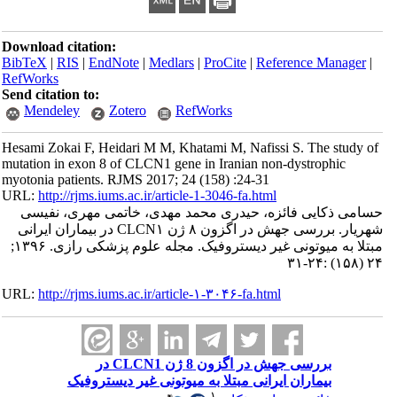
Download citation:
BibTeX
|
RIS
|
EndNote
|
Medlars
|
ProCite
|
Reference Manager
|
RefWorks
Send citation to:
Mendeley
Zotero
RefWorks
Hesami Zokai F, Heidari M M, Khatami M, Nafissi S. The study of
mutation in exon 8 of CLCN1 gene in Iranian non-dystrophic
myotonia patients. RJMS 2017; 24 (158) :24-31
URL:
http://rjms.iums.ac.ir/article-1-3046-fa.html
حسامی ذکایی فائزه، حیدری محمد مهدی، خاتمی مهری، نفیسی
شهریار. بررسی جهش در اگزون ۸ ژن CLCN۱ در بیماران ایرانی
مبتلا به میوتونی غیر دیستروفیک. مجله علوم پزشکی رازی. ۱۳۹۶;
۲۴ (۱۵۸) :۲۴-۳۱
URL:
http://rjms.iums.ac.ir/article-۱-۳۰۴۶-fa.html
بررسی جهش در اگزون 8 ژن CLCN1 در
بیماران ایرانی مبتلا به میوتونی غیر دیستروفیک
۱