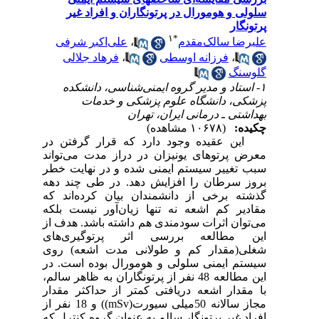
سلولی و هومورال در پرتونگاران و افراد غیر
پرتونگار
۱
*
علیرضا سالک‌مقدم
،
علی‌اکبر شرفی
،
فرزانه اوسطی
،
فرهاد جلالی
گلوسنگ
۱- استاد و مدیر گروه ایمنی‌شناسی، دانشکده
پزشکی، دانشگاه علوم پزشکی و خدمات
بهداشتی ـ درمانی ایران، تهران
چکیده:
(۱۰۶۷۸ مشاهده)
این عقیده وجود دارد که قرار گرفتن در
معرض پرتوهای یونیزان در دراز مدت می‌تواند
سبب تغییر سیستم ایمنی شده و در نهایت خطر
بروز سرطان را افزایش دهد. در طی چند دهه
گذشته برخی از دانشمندان بیان کرده‌اند که
مقادیر کم اشعه نه تنها زیان‌آور نیست بلکه
می‌توان اثرات سودمندی هم داشته باشد. هدف از
این مطالعه بررسی اثر پرتوگیری‌های
شغلی(مقدار کم و طولانی مدت اشعه) روی
سیستم ایمنی سلولی و هومورال بوده است. در
این مطالعه 48 نفر از پرتونگاران به ظاهر سالم،
با مقدار اشعه دریافتی کمتر از حداکثر مقدار
مجاز سالانه 50میلی سیورت(mSv)) و 18 نفر از
افراد غیر پرتونگار سالم به عنوان گروه کنترل که