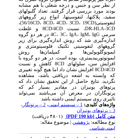
از نظر سن و جنس و درجه شغلی با هم مشابه
بودند مورد بررسی قرار گرفتند. تعداد گلبولهای
سفید، پلاکتها، لنفوسیتها، انواع زیر گروههای
لنفوسیتی(56/16CD، 8CD، 4CD، 3CD، 19CD)،
DR-HLA-3CD، نسبت 8CD/4CD و غلظت
سرمی 4C، 3C، IgA، IgM، IgG در هر دو گروه
اندازه‌گیری شد که روش اندازه‌گیری برای زیر
گروههای لنفوسیتی تکنیک فلوسیتومتری و
ایمونوگلوبولین‌ها و کمپلمان‌ها روش
ایمونوتوربیدیمتری، بوده است. در هر دو گروه با
افزایش سن، سلولهای 8CD کاهش و نسبت
8CD/4CD افزایش نشان داد اما هیچ گونه تغییری
که وابسته به اشعه دریافتی باشد، مشاهده
نگردید. نتایج حاصل از این تحقیق نشان داد که
پرتوهای یونیزان در مقادیر بسیار کم که
پرتونگاران در معرض آن می‌باشند نمی‌تواند
تاثیری روی سیستم ایمنی داشته باشد
واژه‌های کلیدی:
1 – سیستم ایمنی
،
2 – پرتونگار
،
3 – پرتوهای یونیزان
متن کامل
[PDF 190 kb]
(۴۸۰۱ دریافت)
نوع مطالعه:
پژوهشي
| موضوع مقاله:
ایمنی‌شناسی