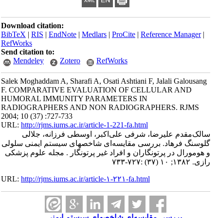
Download citation:
BibTeX
|
RIS
|
EndNote
|
Medlars
|
ProCite
|
Reference Manager
|
RefWorks
Send citation to:
Mendeley
Zotero
RefWorks
Salek Moghaddam A, Sharafi A, Osati Ashtiani F, Jalali Galousang
F. COMPARATIVE EVALUATION OF CELLULAR AND
HUMORAL IMMUNITY PARAMETERS IN
RADIOGRAPHERS AND NON RADIOGRAPHERS. RJMS
2004; 10 (37) :727-733
URL:
http://rjms.iums.ac.ir/article-1-221-fa.html
سالک‌مقدم علیرضا، شرفی علی‌اکبر، اوسطی فرزانه، جلالی
گلوسنگ فرهاد. بررسی مقایسه‌ای شاخصهای سیستم ایمنی سلولی
و هومورال در پرتونگاران و افراد غیر پرتونگار . مجله علوم پزشکی
رازی. ۱۳۸۲; ۱۰ (۳۷) :۷۲۷-۷۳۳
URL:
http://rjms.iums.ac.ir/article-۱-۲۲۱-fa.html
بررسی مقایسه‌ای شاخصهای سیستم ایمنی