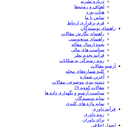
درباره نشریه
اهداف و زمینه‌ها
هیأت بورد
تماس با ما
فرم برقراری ارتباط
راهنمای نویسندگان
راهنمای نگارش مقالات
راهنمای منبع‌نویسی
نحوه ارسال مقاله
سیاست های مالی
فرآیند تجدید نظر
روند رسیدگی به شکایات
آرشیو مقالات
کلیه شماره‌های مجله
آخرین شماره
دسته بندی موضوعی مقالات
مقالات کووید 19
سیاست آرشیو و نگهداری داده ها
نمایه نویسندگان
نمایه واژه های کلیدی
فرآیند داوری
روند داوری
برای داوران
اصول اخلاقی