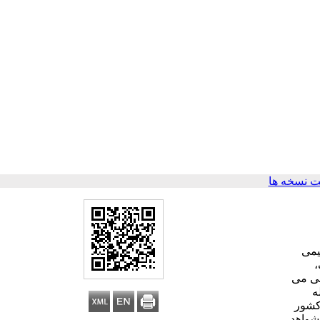
 نسخه ها
میمی
،
لی می
ه
کشور
مبنای شواهد