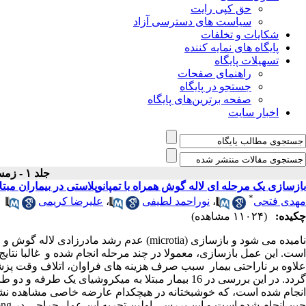
حق کپی رایت
سیاست های دسترسی آزاد
شکایات و تخلفات
پایگاه های نمایه کننده
تسهیلات پایگاه
راهنمای صفحات
جستجو در پایگاه
صفحه برترین‌های پایگاه
اخبار سایت
جلد ۱ - زمستان
بازسازی یک مرحله ای لاله گوش همراه با تمپانوپلاستی در بیماران مبتل
*
مهدی فتحی
،
نوراحمد لطیفی
،
علیرضا کریمی
چکیده:
(۱۱۰۲۴ مشاهده)
نامیده می شود و بازسازی (microtia) عدم ر
است. این عمل بازسازی، معمولا در چند مرحله انجام شده و غالبا نتایج
علاوه بر ناراحتی بیمار سبب صرف هزینه های فراوان، اتلاف وقت پ
گردد. در این بررسی در 16 بیمار مبتلا به میکروشیای
انجام شده است، که خوشبختانه در هیچکدام عارضه خاصی مشاهده نش