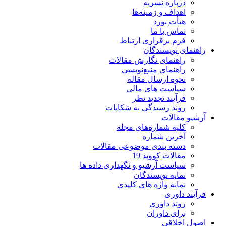
درباره نشریه
اهداف و زمینه‌ها
هیأت بورد
تماس با ما
فرم برقراری ارتباط
راهنمای نویسندگان
راهنمای نگارش مقالات
راهنمای منبع‌نویسی
نحوه ارسال مقاله
سیاست های مالی
فرآیند تجدید نظر
روند رسیدگی به شکایات
آرشیو مقالات
کلیه شماره‌های مجله
آخرین شماره
دسته بندی موضوعی مقالات
مقالات کووید 19
سیاست آرشیو و نگهداری داده ها
نمایه نویسندگان
نمایه واژه های کلیدی
فرآیند داوری
روند داوری
برای داوران
اصول اخلاقی