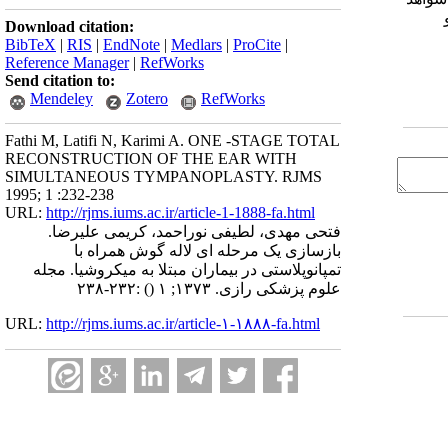
Download citation:
BibTeX
|
RIS
|
EndNote
|
Medlars
|
ProCite
|
Reference Manager
|
RefWorks
Send citation to:
Mendeley
Zotero
RefWorks
Fathi M, Latifi N, Karimi A. ONE -STAGE TOTAL
RECONSTRUCTION OF THE EAR WITH
SIMULTANEOUS TYMPANOPLASTY. RJMS
1995; 1 :232-238
URL:
http://rjms.iums.ac.ir/article-1-1888-fa.html
فتحی مهدی، لطیفی نوراحمد، کریمی علیرضا.
بازسازی یک مرحله ای لاله گوش همراه با
تمپانوپلاستی در بیماران مبتلا به میکروشیا. مجله
علوم پزشکی رازی. ۱۳۷۳; ۱
()
:۲۳۲-۲۳۸
URL:
http://rjms.iums.ac.ir/article-۱-۱۸۸۸-fa.html