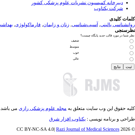
دبیرخانه کمیسیون نشریات علوم پزشکی کشور
شرکت یکتاوب
کلمات کلیدی
روانشناسی بالینی
,
آسیب‌شناسی
,
زنان و زایمان
,
فارماکولوژی
,
بهداش
نظرسنجی
نظر شما در مورد قالب جدید پایگاه چیست؟
ضعیف
متوسط
خوب
عالی
کلیه حقوق این وب سایت متعلق به
مجله علوم پزشکی رازی
می باشد.
طراحی و برنامه نویسی :
یکتاوب افزار شرق
Razi Journal of Medical Sciences
© 2026 CC BY-NC-SA 4.0|