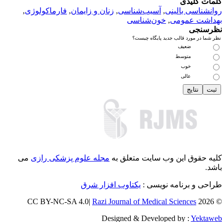
مات کلیدی
انشناسی بالینی
,
آسیب‌شناسی
,
زنان و زایمان
,
فارماکولوژی
,
داشت عمومی
,
خون‌شناسی
رسنجی
 شما در مورد قالب جدید پایگاه چیست؟
ضعیف
متوسط
خوب
عالی
یه حقوق این وب سایت متعلق به
مجله علوم پزشکی رازی
می
شد.
احی و برنامه نویسی :
یکتاوب افزار شرق
Razi Journal of Medical Sciences
© 202
Designed & Developed by :
Yektaw