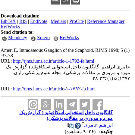
Download citation:
BibTeX
|
RIS
|
EndNote
|
Medlars
|
ProCite
|
Reference Manager
|
RefWorks
Send citation to:
Mendeley
Zotero
RefWorks
Ameri E. Intraosseous Ganglion of the Scaphoid. RJMS 1998; 5 (1)
:33-38
URL:
http://rjms.iums.ac.ir/article-1-1792-fa.html
عامری ابراهیم. گانگلیون داخل استخوانی اسکافوئید ( گزارش یک
مورد و مروری بر مقالات پزشکی). مجله علوم پزشکی رازی.
۱۳۷۷; ۵ (۱) :۳۳-۳۸
URL:
http://rjms.iums.ac.ir/article-۱-۱۷۹۲-fa.html
گانگلیون داخل استخوانی اسکافوئید ( گزارش یک
مورد و مروری بر مقالات پزشکی)
*
ابراهیم عامری
چکیده:
(۹۰۲۶ مشاهده)