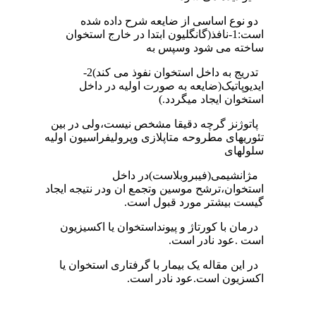
دو نوع اساسی از ضایعه شرح داده شده
است:1-نافذ(گانگلیون ابتدا در خارج استخوان
ساخته می شود وسپس به
تدریج به داخل استخوان نفوذ می کند)2-
ایدیوپاتیک(ضایعه به صورت اولیه در داخل
استخوان ایجاد میگردد.)
پاتوژنز گرچه دقیقا مشخص نیست،ولی در بین
تئوریهای مطروحه متاپلازی وپرولیفراسیون اولیه
سلولهای
مژانشیمی(فیبروبلاست)در داخل
استخوان،ترشح موسین وتجمع ان ودر نتیجه ایجاد
گیست بیشتر مورد قبول است.
درمان با کورتاژ و پیونداستخوان یا اکسیزیون
است .عود نادر است.
در این مقاله یک بیمار با گرفتاری استخوان یا
اکسزیون است.عود نادر است.