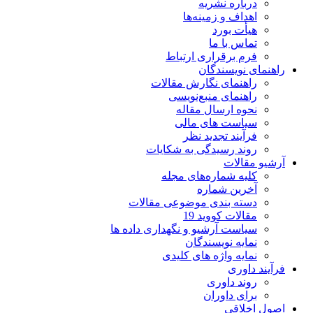
درباره نشریه
اهداف و زمینه‌ها
هیأت بورد
تماس با ما
فرم برقراری ارتباط
راهنمای نویسندگان
راهنمای نگارش مقالات
راهنمای منبع‌نویسی
نحوه ارسال مقاله
سیاست های مالی
فرآیند تجدید نظر
روند رسیدگی به شکایات
آرشیو مقالات
کلیه شماره‌های مجله
آخرین شماره
دسته بندی موضوعی مقالات
مقالات کووید 19
سیاست آرشیو و نگهداری داده ها
نمایه نویسندگان
نمایه واژه های کلیدی
فرآیند داوری
روند داوری
برای داوران
اصول اخلاقی