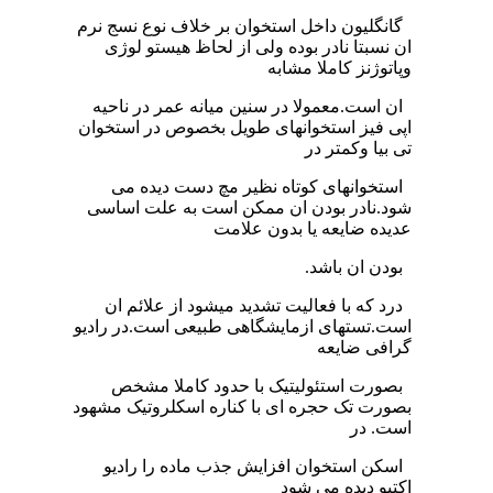
گانگلیون داخل استخوان بر خلاف نوع نسج نرم
ان نسبتا نادر بوده ولی از لحاظ هیستو لوژی
وپاتوژنز کاملا مشابه
ان است.معمولا در سنین میانه عمر در ناحیه
اپی فیز استخوانهای طویل بخصوص در استخوان
تی بیا وکمتر در
استخوانهای کوتاه نظیر مچ دست دیده می
شود.نادر بودن ان ممکن است به علت اساسی
عدیده ضایعه یا بدون علامت
بودن ان باشد.
درد که با فعالیت تشدید میشود از علائم ان
است.تستهای ازمایشگاهی طبیعی است.در رادیو
گرافی ضایعه
بصورت استئولیتیک با حدود کاملا مشخص
بصورت تک حجره ای با کناره اسکلروتیک مشهود
است. در
اسکن استخوان افزایش جذب ماده را رادیو
اکتیو دیده می شود