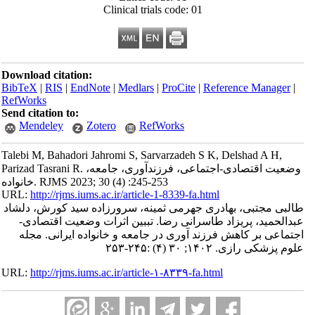
Clinical trials code: 01
Download citation:
BibTeX
|
RIS
|
EndNote
|
Medlars
|
ProCite
|
Reference Manager
|
RefWorks
Send citation to:
Mendeley
Zotero
RefWorks
Talebi M, Bahadori Jahromi S, Sarvarzadeh S K, Delshad A H,
Parizad Tasrani R. وضعیت اقتصادی-اجتماعی، فرزندآوری، جامعه،
خانواده. RJMS 2023; 30 (4) :245-253
URL:
http://rjms.iums.ac.ir/article-1-8339-fa.html
طالبی مجتبی، بهادری جهرمی ثمینه، سرورزاده سید کورش، دلشاد
عبدالحمید، پریزاد طاسرانی رضا. تببین اثرات وضعیت اقتصادی-
اجتماعی بر کاهش فرزند آوری در جامعه و خانواده ایرانی. مجله
علوم پزشکی رازی. ۱۴۰۲; ۳۰ (۴) :۲۴۵-۲۵۳
URL:
http://rjms.iums.ac.ir/article-۱-۸۳۳۹-fa.html