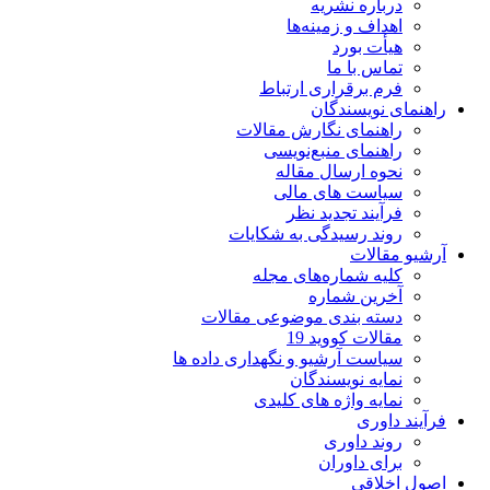
درباره نشریه
اهداف و زمینه‌ها
هیأت بورد
تماس با ما
فرم برقراری ارتباط
راهنمای نویسندگان
راهنمای نگارش مقالات
راهنمای منبع‌نویسی
نحوه ارسال مقاله
سیاست های مالی
فرآیند تجدید نظر
روند رسیدگی به شکایات
آرشیو مقالات
کلیه شماره‌های مجله
آخرین شماره
دسته بندی موضوعی مقالات
مقالات کووید 19
سیاست آرشیو و نگهداری داده ها
نمایه نویسندگان
نمایه واژه های کلیدی
فرآیند داوری
روند داوری
برای داوران
اصول اخلاقی