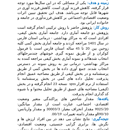
زمینه و هدف:
یکی از مسائلی که در این سال‌ها مورد توجه
قرار گرفته،
کاهش فرزند آوری
است.
کاهش فرزند آوری
در
شهرها قابل توجه می‌باشد. هدف این تحقیق
تببین اثرات
وضعیت اقتصادی-اجتماعی بر کاهش فرزند­آوری در جامعه و
خانواده ایرانی بود.
روش کار:
پژوهش
حاضر
با روش ترکیبی
انجام
گرفته
است
پژوهش
دو
جامعه
آماری دارد. جامعه
آماری
بخش کیفی،
افرادی
است
که
به مراکز بهداشتی - درمانی استان فارس
در
سال
1401
مراجعه کردند و جامعه
آماری بخش کمی
کلیه
زوجین بین 20 تا 45 ساله استان فارس
است
با فرمول
کوکران و از طریق نمونه
گیری
خوشه­ای چندمرحله­اای
انتخاب
شده­ااند و نمونه آماری بخش کیفی مراجعه کننده به
مراکز بهداشتی- درمانی نیز به روش نمونه در دسترس
انتخاب شدند. جمع آوری داده ها در بخش کمی از طریق
پرسشنامه و در بخش کیفی از طریق مصاحبه عمیق انجام
پذیرفت. تحلیل
داده
های کمی در بخش پرسشنامه با
استفاده
از
نرم
افزار
spss
نسخه 23 انجام
گرفته و در بخش
(کیفی) مصاحبه های عمیق از طریق تحلیل محتوا و با شیوه
کد گذاری انجام پذیرفت.
یافته‌ها:
مقدار شاخص های پراکندگی متغیر وضعیت
اقتصادی- اجتماعی، عبارت است از: مقدار میانگین:
9025/20 مقدار انحراف معیار: 30003/3 و مقدار واریانس:
890/10و مقدار دامنه تغییرات: 00/19.
نتیجه‌گیری:
نتایج
نشان
می
دهد
در
بین افراد
ارزش ها و
نگرش ها
،
برابری گرایی جنسیتی، وضعیت اقتصادی
-
اجتماعی، مذهب، نگرش قومیت ها، عدم رضایت از زندگی،