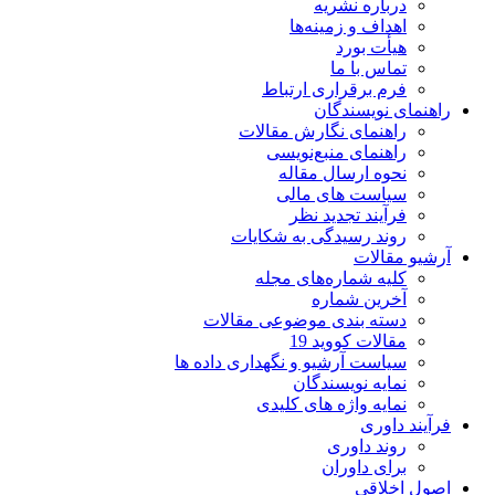
درباره نشریه
اهداف و زمینه‌ها
هیأت بورد
تماس با ما
فرم برقراری ارتباط
راهنمای نویسندگان
راهنمای نگارش مقالات
راهنمای منبع‌نویسی
نحوه ارسال مقاله
سیاست های مالی
فرآیند تجدید نظر
روند رسیدگی به شکایات
آرشیو مقالات
کلیه شماره‌های مجله
آخرین شماره
دسته بندی موضوعی مقالات
مقالات کووید 19
سیاست آرشیو و نگهداری داده ها
نمایه نویسندگان
نمایه واژه های کلیدی
فرآیند داوری
روند داوری
برای داوران
اصول اخلاقی