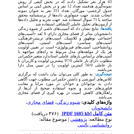
43 هزار نفر
تشکیل دادند که در بخش کیفی از روش
نمونه‌گیری هدفمند تعداد 12 نفر و در بخش کمی بر اساس
جدول کرجسی- مورگان
، تعداد 351 نفر به عنوان نمونه
انتخاب شدند. جهت جمع‌آوری داده‌ها از پرسشنامه محقق
ساخته با 71 سوال استفاده شد. جهت تجزیه و تحلیل داده‌ها
از آزمون‌های تحلیل عاملی اکتشافی استفاده شد
.
یافته‌ها:
نتایج نشان داد که
آسیب‌های ناشی از شیوه زندگی
دانشجویان متاثر از فضای مجازی
دارای 6 بُعد «
آسیب‌های
اجتماعی نوظهور و کلاسیک، آسیب‌های تربیتی-فرهنگی،
آسیب‌های سیاسی، آسیب‌های امنیتی، آسیب‌های
روانشناختی، آسیب‌های فیزیولوژی
» است.
در تعیین اولویت
هر یک از مولفه‌های مدل مربوط به
راه‌های مواجهه با
آسیب‌های براساس بارهای عاملی استاندارد متغیر حکمرانی
مطلوب دارای بار عاملی 97/0 بیشترین اولویت و کاربران با
بار عاملی 56/0 کمترین اولویت را در تبیین مدل دارا
می‌باشند
.
نتیجه‌گیری:
به طور کلی می‌توان بیان داشت که برگزاری
کلاس‌های آموزشی و داشتن حکمرانی مطلوب جهت آگاهی
دادن به نوجوانان و جوانان در مورد مزایا و معایب
فناوری‌های جدید و نحوه استفاده صحیح از آن‌ها از
راهکارهای کاهش آسیب در بهره گیری از فضای مجازی
می‌باشد
.
واژه‌های کلیدی:
شیوه زندگی
،
فضای مجازی
،
دانشجویان
متن کامل
[PDF 1605 kb]
(۴۷۶ دریافت)
نوع مطالعه:
پژوهشي
| موضوع مقاله:
روانشناسی بالینی