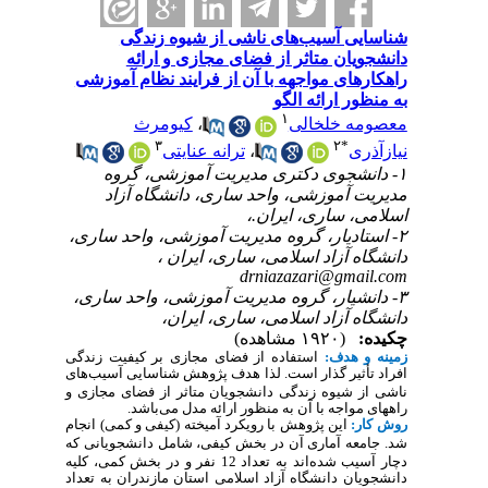
شناسایی آسیب‌های ناشی از شیوه زندگی
دانشجویان متاثر از فضای مجازی و ارائه
راهکارهای مواجهه با آن از فرایند نظام آموزشی
به منظور ارائه الگو
۱
معصومه خلخالی
،
کیومرث
۳
۲
*
نیازآذری
،
ترانه عنایتی
۱- دانشجوی دکتری مدیریت آموزشی، گروه
مدیریت آموزشی، واحد ساری، دانشگاه آزاد
اسلامی، ساری، ایران.،
۲- استادیار، گروه مدیریت آموزشی، واحد ساری،
دانشگاه آزاد اسلامی، ساری، ایران ،
drniazazari@gmail.com
۳- دانشیار، گروه مدیریت آموزشی، واحد ساری،
دانشگاه آزاد اسلامی، ساری، ایران،
چکیده:
(۱۹۲۰ مشاهده)
زمینه و هدف:
استفاده از فضای مجازی بر کیفیت زندگی
افراد تأثیر گذار است
. لذا هدف
پژوهش
شناسایی
آسیب‌های
ناشی از شیوه زندگی دانشجویان متاثر از فضای مجازی و
راههای مواجه با آن
به منظور ارائه مدل
می‌باشد
.
روش کار:
این پژوهش با رویکرد آمیخته (کیفی و کمی) انجام
شد. جامعه آماری آن در بخش کیفی،
شامل
دانشجویان
ی که
دچار آسیب شده‌اند
به تعداد 12 نفر و در بخش کمی،
کلیه
دانشجویان دانشگاه آزاد اسلامی
استان مازندران
به تعداد