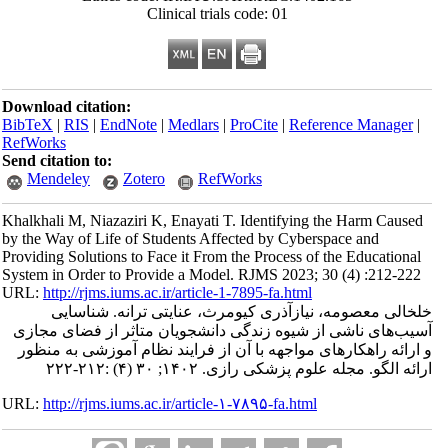
Clinical trials code: 01
Download citation:
BibTeX
|
RIS
|
EndNote
|
Medlars
|
ProCite
|
Reference Manager
|
RefWorks
Send citation to:
Mendeley
Zotero
RefWorks
Khalkhali M, Niazaziri K, Enayati T. Identifying the Harm Caused
by the Way of Life of Students Affected by Cyberspace and
Providing Solutions to Face it From the Process of the Educational
System in Order to Provide a Model. RJMS 2023; 30 (4) :212-222
URL:
http://rjms.iums.ac.ir/article-1-7895-fa.html
خلخالی معصومه، نیازآذری کیومرث، عنایتی ترانه. شناسایی
آسیب‌های ناشی از شیوه زندگی دانشجویان متاثر از فضای مجازی
و ارائه راهکارهای مواجهه با آن از فرایند نظام آموزشی به منظور
ارائه الگو. مجله علوم پزشکی رازی. ۱۴۰۲; ۳۰ (۴) :۲۱۲-۲۲۲
URL:
http://rjms.iums.ac.ir/article-۱-۷۸۹۵-fa.html