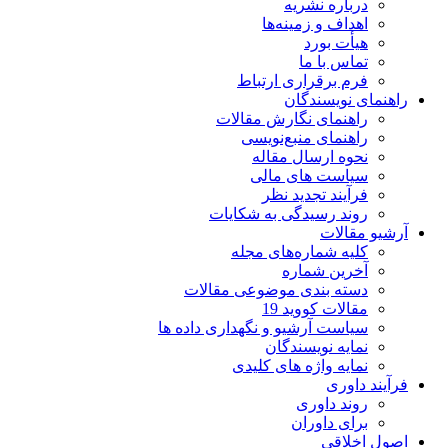
درباره نشریه
اهداف و زمینه‌ها
هیأت بورد
تماس با ما
فرم برقراری ارتباط
راهنمای نویسندگان
راهنمای نگارش مقالات
راهنمای منبع‌نویسی
نحوه ارسال مقاله
سیاست های مالی
فرآیند تجدید نظر
روند رسیدگی به شکایات
آرشیو مقالات
کلیه شماره‌های مجله
آخرین شماره
دسته بندی موضوعی مقالات
مقالات کووید 19
سیاست آرشیو و نگهداری داده ها
نمایه نویسندگان
نمایه واژه های کلیدی
فرآیند داوری
روند داوری
برای داوران
اصول اخلاقی