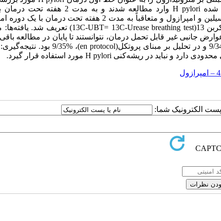
دهد. روش بررسی: 258 بیمار مبتلا به اولسر پپتیک و عفونت اثبات شده H pylori وارد مطالعه شدند و 
چهاردارویی مرکب از مترونیدازول، بیسموت ساب‌سیترات، آموکسی‌سیلین و امپرازول و متعاقباً به مدت 2 هفته تحت درم
قرار گرفتند. ریشه‌کنی موفق به صورت تست تنفسی منفی اوره با کربن 13(3C-UBT= 13C-Urease breathing test
 1/64% بیماران، زن بودند. 7 بیمار به علت عوارض جانبی غیر قابل تحمل درمان، نتوانستند تا پایان در مطالعه با
میزان ریشه‌کنی در تحلیل بر مبنای قصد درمان(intention to treat)، 9/34% و در تحلیل بر مبنای پروتکل(%
 ریشه‌کنی H pylori مورد استفاده قرار گیرد.
ا پست الکترونیک شما: