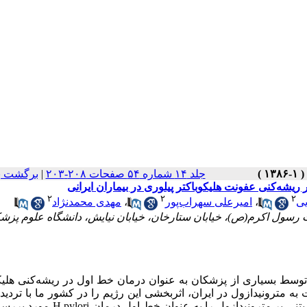
جلد ۱۴ شماره ۵۴ صفحات ۲۰۸-۲۰۳
|
برگشت ب
ریشه‌کنی عفونت هلیکوباکتر پیلوری در بیماران ایرانی
۲
۲
۲
یی
،
امیرعلی سهراب‌پور
،
مهدی محمدنژاد
 رسول اکرم(ص)، خیابان ستارخان، خیابان نیایش، دانشگاه علوم پزش
توسط بسیاری از پزشکان به عنوان درمان خط اول در ریشه‌کنی هلیک
ای مقاومت به مترونیدازول در ایران، اثربخشی این رژیم را در کشور ما با تردی
ساخته است. این مطالعه بر آن است تا اثربخشی درمان چهاردارویی مبتنی بر مترونیدازول را