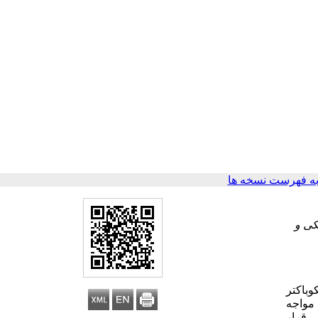
ه فهرست نسخه ها
کی و
وباکتر
د مواجه
 به عنوان خط اول درمان H pylori مورد بررسی قرار