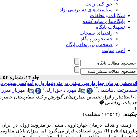
حق کپی رایت
سیاست های دسترسی آزاد
شکایات و تخلفات
پایگاه های نمایه کننده
تسهیلات پایگاه
راهنمای صفحات
جستجو در پایگاه
صفحه برترین‌های پایگاه
اخبار سایت
جلد ۱۴، شماره ۵۴ - ( ۱-۱۳۸۶ )
اثربخشی درمان چهاردارویی مبتنی بر مترونیدازول و آموکسی‌سیلین در 
۲
۱
*
سیدمرتضی هاشمی
،
مهرداد حق ازلی
،
مهرناز میرزا
۱- استادیار و فوق تخصص بیماری‌های گوارش و کبد، بیمارستان حضرت
خدمات بهداشتی �
۲-
چکیده:
(۱۶۲۵۱۴ مشاهده)
زمینه و هدف: درمان چهاردارویی مبتنی بر مترونیدازول، در ایران 
پیلوری(H pylori) مورد استفاده قرار می‌گیرد. اما میزان بال