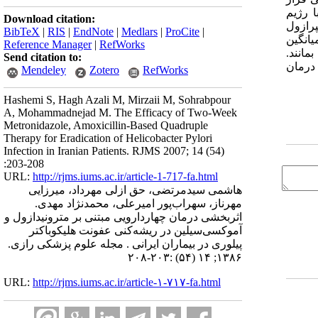
به مدت 2 هفته تحت درمان با رژیم
Download citation:
ان با یک دوره امپرازول
BibTeX
|
RIS
|
EndNote
|
Medlars
|
ProCite
|
1) تعریف شد. یافته‌ها: میانگین
Reference Manager
|
RefWorks
قی بمانند.
Send citation to:
en protocol)، 9/35 بود. نتیجه‌گیری: درمان
Mendeley
Zotero
RefWorks
Hashemi S, Hagh Azali M, Mirzaii M, Sohrabpour
A, Mohammadnejad M. The Efficacy of Two-Week
Metronidazole, Amoxicillin-Based Quadruple
Therapy for Eradication of Helicobacter Pylori
Infection in Iranian Patients. RJMS 2007; 14 (54)
:203-208
URL:
http://rjms.iums.ac.ir/article-1-717-fa.html
هاشمی سیدمرتضی، حق ازلی مهرداد، میرزایی
مهرناز، سهراب‌پور امیرعلی، محمدنژاد مهدی.
اثربخشی درمان چهاردارویی مبتنی بر مترونیدازول و
آموکسی‌سیلین در ریشه‌کنی عفونت هلیکوباکتر
پیلوری در بیماران ایرانی . مجله علوم پزشکی رازی.
۱۳۸۶; ۱۴ (۵۴) :۲۰۳-۲۰۸
URL:
http://rjms.iums.ac.ir/article-۱-۷۱۷-fa.html