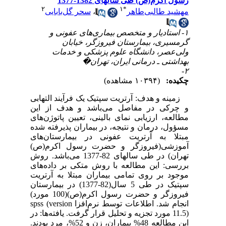
رسول اکرم(ص) طی سالهای 1382-1377
۲
۱
*
مهشید طالبی‌طاهر
،
سحر گل‌بابایی
۱- استادیار و متخصص بیماری‌های عفونی و
گرمسیری، بیمارستان فیروزگر، خیابان
ولی‌عصر، دانشگاه علوم پزشکی و خدمات
بهداشتی ـ درمانی ایران، تهران�
۲-
چکیده:
(۱۰۳۹۴ مشاهده)
زمینه و هدف: آرتریت سپتیک یک فرآیند التهابی
و چرکی در مفاصل می‌باشد و هدف از این
مطالعه، ارزیابی نمای بالینی، تعیین پاتوژن‌های
مسؤول، درمان و نتیجه، در بیماران پذیرفته شده
مبتلا به آرتریت عفونی در بیمارستان‌های
آموزشی(فیروزگر و حضرت رسول اکرم(ص)
تهران) در طی سالهای 82-1377 می‌باشد. روش
بررسی: این مطالعه با روش متکی بر داده‌های
موجود بر روی تمامی بیماران مبتلا به آرتریت
سپتیک در طی 5 سال(82-1377) در بیمارستان
فیروزگر و حضرت رسول اکرم(ص)(100 مورد)
انجام شد. اطلاعات توسط نرم‌افزا spss (version
11.5) مورد تجزیه و تحلیل قرار گرفت. یافته‌ها: در
این مطالعه 48% بیماران، زن و 52%، مرد بودند.