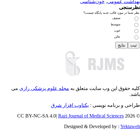
داشت عمومی
,
خون‌شناسی
رسنجی
 شما در مورد قالب جدید پایگاه چیست؟
ضعیف
متوسط
خوب
عالی
یه حقوق این وب سایت متعلق به
مجله علوم پزشکی رازی
می
شد.
احی و برنامه نویسی :
یکتاوب افزار شرق
Razi Journal of Medical Sciences
© 202
Designed & Developed by :
Yektaw