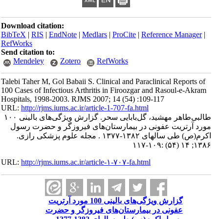
Download citation:
BibTeX
|
RIS
|
EndNote
|
Medlars
|
ProCite
|
Reference Manager
|
RefWorks
Send citation to:
Mendeley
Zotero
RefWorks
Talebi Taher M, Gol Babaii S. Clinical and Paraclinical Reports of
100 Cases of Infectious Arthritis in Firoozgar and Rasoul-e-Akram
Hospitals, 1998-2003. RJMS 2007; 14 (54) :109-117
URL:
http://rjms.iums.ac.ir/article-1-707-fa.html
طالبی‌طاهر مهشید، گل‌بابایی سحر. گزارش ویژگی‌های بالینی ۱۰۰
مورد آرتریت عفونی در بیمارستان‌های فیروزگر و حضرت رسول
اکرم(ص) طی سالهای ۱۳۸۲-۱۳۷۷ . مجله علوم پزشکی رازی.
۱۳۸۶; ۱۴ (۵۴) :۱۰۹-۱۱۷
URL:
http://rjms.iums.ac.ir/article-۱-۷۰۷-fa.html
گزارش ویژگی‌های بالینی 100 مورد آرتریت
عفونی در بیمارستان‌های فیروزگر و حضرت