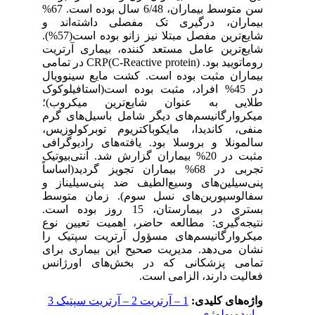
سن متوسط بیماران، 6/48 سال بوده است. 67%
بیماران، درگیری تک مفصلی داشته‌اند و
شایع‌ترین مفصل مبتلا نیز زانو بوده است(57%).
شایع‌ترین عامل مستعد کننده، بیماری آرتریت
روماتویید بود. CRP(C-Reactive protein) در تمامی
بیماران مثبت بوده است. کشت مایع سینوویال
در 45% افراد، مثبت بوده است(استافیلوکوک
طلایی به عنوان شایع‌ترین میکروب)؛
میکروارگانیسم‌های دیگر شامل باسیل‌های گرم
منفی، کاندیدا، مایکوباکتریوم توبرکولوزیس،
سالمونلا و بروسلا بود. یافته‌های رادیوگرافی
مثبت در 20% بیماران گزارش شد. آنتی‌بیوتیک
تجربی در 68% بیماران تجویز گردید(اساساً
پنی‌سیلین‌های وسیع‌الطیف ضد پنی‌سیلیناز و
سفالوسپورین‌های نسل سوم). زمان متوسط
بستری در بیمارستان، 15 روز بوده است.
نتیجه‌گیری: مطالعه حاضر، اهمیت تعیین نوع
میکروارگانیسم‌های مسؤول آرتریت سپتیک را
نشان می‌دهد. مدیریت صحیح این بیماری برای
تمامی پزشکانی که در بخش‌های اورژانس
فعالیت دارند، الزامی است.
واژه‌های کلیدی:
1 – آرتریت 2 – آرتریت سپتیک 3
– اپیدمیولوژی