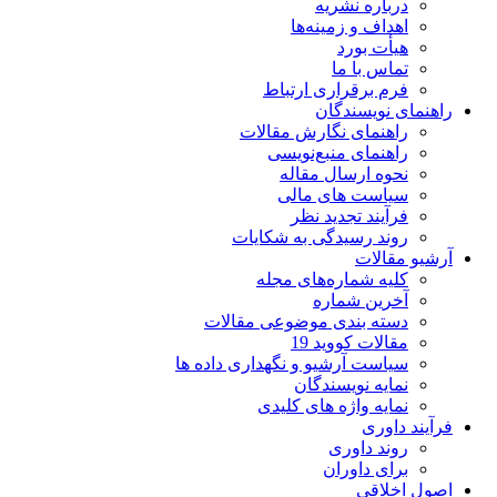
درباره نشریه
اهداف و زمینه‌ها
هیأت بورد
تماس با ما
فرم برقراری ارتباط
راهنمای نویسندگان
راهنمای نگارش مقالات
راهنمای منبع‌نویسی
نحوه ارسال مقاله
سیاست های مالی
فرآیند تجدید نظر
روند رسیدگی به شکایات
آرشیو مقالات
کلیه شماره‌های مجله
آخرین شماره
دسته بندی موضوعی مقالات
مقالات کووید 19
سیاست آرشیو و نگهداری داده ها
نمایه نویسندگان
نمایه واژه های کلیدی
فرآیند داوری
روند داوری
برای داوران
اصول اخلاقی