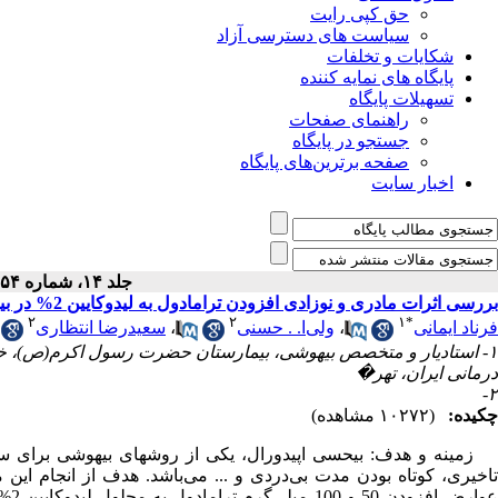
حق کپی رایت
سیاست های دسترسی آزاد
شکایات و تخلفات
پایگاه های نمایه کننده
تسهیلات پایگاه
راهنمای صفحات
جستجو در پایگاه
صفحه برترین‌های پایگاه
اخبار سایت
جلد ۱۴، شماره ۵۴ - ( ۱-۱۳۸۶ )
بررسی اثرات مادری و نوزادی افزودن ترامادول به لیدوکایین 2% در بیحسی اپیدورال در سزارین
۲
۲
۱
*
فرناد ایمانی
،
ولی‌ا. . حسنی
،
سعیدرضا انتظاری
۱- استادیار و متخصص بیهوشی، بیمارستان حضرت رسول اکرم(ص)، خیا
درمانی ایران، تهر�
۲-
چکیده:
(۱۰۲۷۲ مشاهده)
زمینه و هدف: بیحسی اپیدورال، یکی از روشهای بیهوشی برای سزارین
تاخیری، کوتاه بودن مدت بی‌دردی و ... می‌باشد. هدف از انجام این