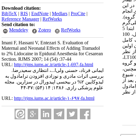
ال بودند، در این
Download citation:
م و چهارم کمری انجام
BibTeX
|
RIS
|
EndNote
|
Medlars
|
ProCite
|
در سه گروه مساوی قرار گرفتند(30 نفر در هر گروه).
Reference Manager
|
RefWorks
L)، 2 میلی‌لیتر لیدوکایین 2% حاوی اپی‌نفرین(1 به 200 هزار) بود که در گروه LT50، 50 میلی‌گرم
Send citation to:
ترامادول و در گروه LT100، 100 میلی‌گرم ترامادول به محلول اپیدورال فوق اضافه شده بود. برای ایجاد بی‌دردی بیش‌تر در طول عمل، ابتدا 5
Mendeley
Zotero
RefWorks
میلی‌لیتر لیدوکایین 2% از طریق کاتتر اپیدورال و سپس 5 میکروگرم سوفنتانیل وریدی استفاده می‌گردید. برای ایجاد بی‌دردی بعد از عمل، 100
 بلوک کامل
Imani F, Hassani V, Entezari S. Evaluation of
 اولین
Maternal and Neonatal Effects of Adding Tramadol
ی از نظر
to 2% Lidocaine in Epidural Anesthesia for Cesarean
اطلاعات فردی، مدت جراحی و بیهوشی، بین سه گروه وجود نداشت. هر چند که شروع اثر بلوک کامل حرکتی و بلوک حسی در T6 در گروه LT100،
Section. RJMS 2007; 14 (54) :37-44
، بین دو گروه
URL:
http://rjms.iums.ac.ir/article-1-697-fa.html
LT1، بالاتر و طولانی‌تر از گروه لیدوکایین(گروه L) بود. همچنین،
ایمانی فرناد، حسنی ولی‌ا...، انتظاری سعیدرضا.
 کمتر بود. شیوع
بررسی اثرات مادری و نوزادی افزودن ترامادول به
لین درخواست مسکن بعد از
لیدوکایین ۲% در بیحسی اپیدورال در سزارین. مجله
 ترامادول
علوم پزشکی رازی. ۱۳۸۶; ۱۴ (۵۴) :۳۷-۴۴
 از نظر
URL:
http://rjms.iums.ac.ir/article-۱-۶۹۷-fa.html