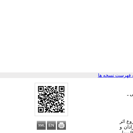
 فهرست نسخه ها
 ـ
ع اثر
ادان و
عوارض افزودن 50 و 100 میلی‌گرم ترامادول به محلول لیدوکایین 2% تحت بیحسی اپیدورال در سزارین الکتیو بوده است. روش بررسی: 90 بیمار