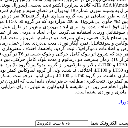
باردار 40-20 ساله، با وضعیت فیزیکی II، ASA I(American society of anesthesiologists)که کاندید سزارین الکتیو تحت بیحسی اپیدور
مطالعه تصادفی و آینده‌نگر قرار گرفتند. بیحسی اپیدورال در وضعیت لترال به وسیله سوزن شماره 18 اپیدورال در فضای سو
گرفت. سپس، کاتتر اپیدورال برای تزریقات اضافی گذاشته شد. بیماران به طور تصادفی 
محلول بیحسی در گروه شاهد(گروه لیدوکایین:0
پتیدین عضلانی داده می‌شد. شروع بلوک حسی در T6، بالاترین سطح بلوک حسی، زمان پسرفت دو درماتوم، شروع و مدت
ن و سوفنتانیل)، نمره آپگار نوزاد، مدت بی‌دردی بعد از عمل، زمان
ل و میزان مصرف 12 ساعته آن، عوارض و اطلاعات دموگرافیک ثبت گردید. یافته‌ها: اختلاف معنی‌دار
سریع‌تر از دو گروه دیگر بود، اما از نظر بالاترین سطح بلوک حسی(بالاتر از T6)، زمان پسرفت دو درماتوم و مدت بلوک کامل حرکتی
LT50 و LT100 تفاوت معنی‌داری وجود نداشت، ولی در هر دو گروه LT50 و 00
میانگین لیدوکایین و سوفنتانیل مصرفی در طول عمل در بین دو گروه LT50 و LT100، اختلافی نداشت، ولی از گروه لیدوکایین
عوارض مادری و نمره آپگار نوزاد در بین سه گروه، اختلاف معنی‌دار آماری نداشت، در گروه LT50 و LT100، زمان او
 لیدوکایین و میزان مصرف 12 ساعته پتیدین هم کمتر بود. نتیجه‌گیری: مطالعه حاضر نشان داده است که افزودن
باردار به منظور انجام سزارین، در مقایسه با لیدوکایین به تنهایی، دارای مزایایی
مادری و نوزادی نشده است.
ا پست الکترونیک شما: