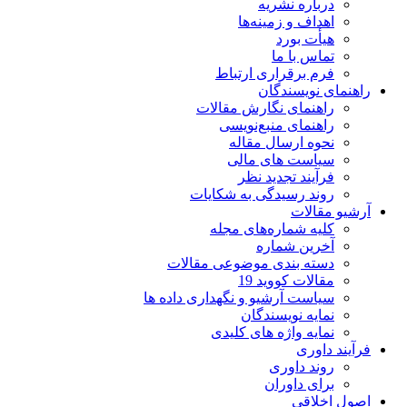
درباره نشریه
اهداف و زمینه‌ها
هیأت بورد
تماس با ما
فرم برقراری ارتباط
راهنمای نویسندگان
راهنمای نگارش مقالات
راهنمای منبع‌نویسی
نحوه ارسال مقاله
سیاست های مالی
فرآیند تجدید نظر
روند رسیدگی به شکایات
آرشیو مقالات
کلیه شماره‌های مجله
آخرین شماره
دسته بندی موضوعی مقالات
مقالات کووید 19
سیاست آرشیو و نگهداری داده ها
نمایه نویسندگان
نمایه واژه های کلیدی
فرآیند داوری
روند داوری
برای داوران
اصول اخلاقی