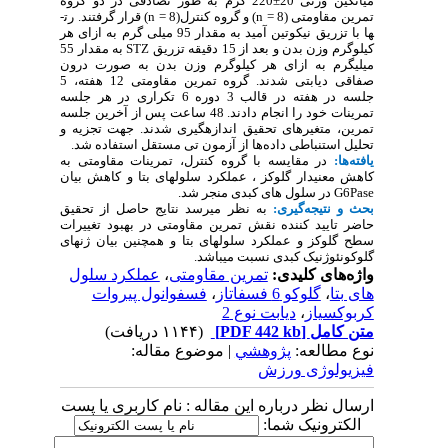
میانگین وزنی 20
±
220 گرم به طور تصادفی در دو گروه
تمرین
مقاومتی (8 =
n
) و گروه کنترل(8 =
n
)
قرار گرفتند.
رت­
ها با تزریق نیکوتین آمید به مقدار 95 میلی گرم به ازای هر
کیلوگرم وزن بدن و بعد از 15 دقیقه تزریق
STZ
به مقدار 55
میلی­گرم به ازای هر کیلوگرم وزن بدن به صورت درون
صفاقی دیابتی شدند. گروه تمرین مقاومتی 12 هفته، 5
جلسه در هفته در قالب 3 دوره 6 تکراری در هر جلسه
تمرینات خود را انجام دادند. 48 ساعت پس از آخرین جلسه
تمرین، متغیرهای تحقیق اندازه­گیری شدند. جهت تجزیه و
تحلیل استنباطی داده‌ها از آزمون تی مستقل استفاده شد.
یافته‌ها:
در مقایسه با گروه کنترل، تمرینات مقاومتی به
کاهش معنی­دار گلوکز ، عملکرد سلول­های بتا و کاهش بیان
G6Pase
در سلول های کبدی منجر شد.
بحث و نتیجه‌گیری:
به نظر می­رسد نتایج حاصل از تحقیق
حاضر تایید کننده نقش تمرین مقاومتی در بهبود تغییرات
سطح گلوکز و عملکرد سلول­های بتا و همچنین بیان ژن­های
گلوکونئوژنیک کبدی نسبت می­باشد.
واژه‌های کلیدی:
تمرین مقاومتی
،
عملکرد سلول
های بتا
،
گلوکو 6 فسفاتاز
،
فسفوانول پیروات
کربوکسیاز
،
دیابت نوع 2
متن کامل
[PDF 442 kb]
(۱۱۴۴ دریافت)
نوع مطالعه:
پژوهشي
| موضوع مقاله:
فیزیولوژی ورزش
ارسال نظر درباره این مقاله : نام کاربری یا پست
الکترونیک شما: