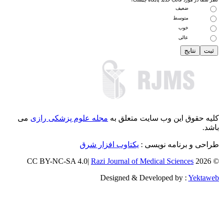
ضعیف
متوسط
خوب
عالی
یه حقوق این وب سایت متعلق به
مجله علوم پزشکی رازی
می
شد.
احی و برنامه نویسی :
یکتاوب افزار شرق
Razi Journal of Medical Sciences
© 202
Designed & Developed by :
Yektaw