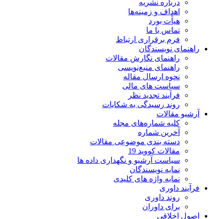
درباره نشریه
اهداف و زمینه‌ها
هیأت بورد
تماس با ما
فرم برقراری ارتباط
راهنمای نویسندگان
راهنمای نگارش مقالات
راهنمای منبع‌نویسی
نحوه ارسال مقاله
سیاست های مالی
فرآیند تجدید نظر
روند رسیدگی به شکایات
آرشیو مقالات
کلیه شماره‌های مجله
آخرین شماره
دسته بندی موضوعی مقالات
مقالات کووید 19
سیاست آرشیو و نگهداری داده ها
نمایه نویسندگان
نمایه واژه های کلیدی
فرآیند داوری
روند داوری
برای داوران
اصول اخلاقی