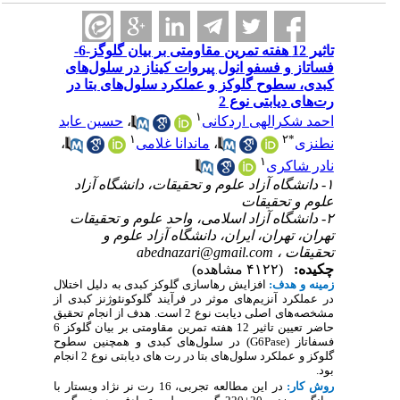
تاثیر 12 هفته تمرین مقاومتی بر بیان گلوگز-6-
فساتاز و فسفو انول پیروات کیناز در سلول‌های
کبدی، سطوح گلوکز و عملکرد سلول‌های بتا در
رت‌های دیابتی نوع 2
۱
احمد شکرالهی اردکانی
،
حسین عابد
۱
۲
*
نطنزی
،
ماندانا غلامی
،
۱
نادر شاکری
۱- دانشگاه آزاد علوم و تحقیقات، دانشگاه آزاد
علوم و تحقیقات
۲- دانشگاه آزاد اسلامی، واحد علوم و تحقیقات
تهران، تهران، ایران، دانشگاه آزاد علوم و
تحقیقات ،
abednazari@gmail.com
چکیده:
(۴۱۲۲ مشاهده)
زمینه و هدف:
افزایش رهاسازی گلوکز کبدی به دلیل اختلال
در عملکرد آنزیم‌های موثر در فرآیند گلوکونئوژنز کبدی از
مشخصه‌های اصلی دیابت نوع 2 است. هدف از انجام تحقیق
حاضر تعیین تاثیر 12 هفته تمرین مقاومتی بر بیان گلوکز 6
فسفاتاز (
G6Pase
) در سلول‌های کبدی و همچنین سطوح
گلوکز و عملکرد سلول‌های بتا در رت های دیابتی نوع 2 انجام
بود.
روش کار:
در این مطالعه تجربی، 16
رت نر نژاد ویستار با