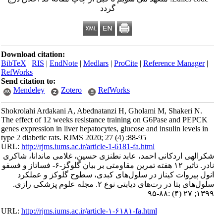
گردد
Download citation:
BibTeX
|
RIS
|
EndNote
|
Medlars
|
ProCite
|
Reference Manager
|
RefWorks
Send citation to:
Mendeley
Zotero
RefWorks
Shokrolahi Ardakani A, Abednatanzi H, Gholami M, Shakeri N.
The effect of 12 weeks resistance training on G6Pase and PEPCK
genes expression in liver hepatocytes, glucose and insulin levels in
type 2 diabetic rats. RJMS 2020; 27 (4) :88-95
URL:
http://rjms.iums.ac.ir/article-1-6181-fa.html
شکرالهی اردکانی احمد، عابد نطنزی حسین، غلامی ماندانا، شاکری
نادر. تاثیر ۱۲ هفته تمرین مقاومتی بر بیان گلوگز-۶- فساتاز و فسفو
انول پیروات کیناز در سلول‌های کبدی، سطوح گلوکز و عملکرد
سلول‌های بتا در رت‌های دیابتی نوع ۲. مجله علوم پزشکی رازی.
۱۳۹۹; ۲۷ (۴) :۸۸-۹۵
URL:
http://rjms.iums.ac.ir/article-۱-۶۱۸۱-fa.html