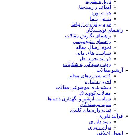
درباره نشریه
اهداف و زمینه‌ها
هیأت بورد
تماس با ما
فرم برقراری ارتباط
راهنمای نویسندگان
راهنمای نگارش مقالات
راهنمای منبع‌نویسی
نحوه ارسال مقاله
سیاست های مالی
فرآیند تجدید نظر
روند رسیدگی به شکایات
آرشیو مقالات
کلیه شماره‌های مجله
آخرین شماره
دسته بندی موضوعی مقالات
مقالات کووید 19
سیاست آرشیو و نگهداری داده ها
نمایه نویسندگان
نمایه واژه های کلیدی
فرآیند داوری
روند داوری
برای داوران
اصول اخلاقی