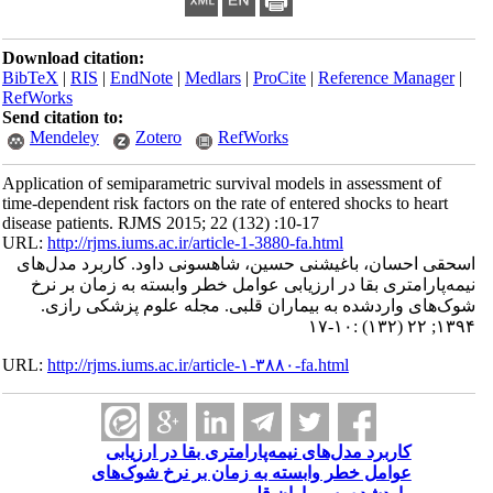
Download citation:
BibTeX
|
RIS
|
EndNote
|
Medlars
|
ProCite
|
Reference Manager
|
RefWorks
Send citation to:
Mendeley
Zotero
RefWorks
Application of semiparametric survival models in assessment of
time-dependent risk factors on the rate of entered shocks to heart
disease patients. RJMS 2015; 22 (132) :10-17
URL:
http://rjms.iums.ac.ir/article-1-3880-fa.html
اسحقی احسان، باغیشنی حسین، شاهسونی داود. کاربرد مدل‌های
نیمه‌پارامتری بقا در ارزیابی عوامل خطر وابسته به زمان بر نرخ
شوک‌های واردشده به بیماران قلبی. مجله علوم پزشکی رازی.
۱۳۹۴; ۲۲ (۱۳۲) :۱۰-۱۷
URL:
http://rjms.iums.ac.ir/article-۱-۳۸۸۰-fa.html
کاربرد مدل‌های نیمه‌پارامتری بقا در ارزیابی
عوامل خطر وابسته به زمان بر نرخ شوک‌های