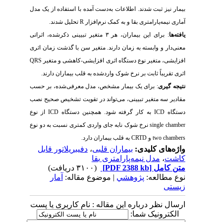
بیمار نیز ثبت شدند. اطلاعات به‌دست آمده با استفاده از یک مدل
آماری نیمه‌پارامتری بقا و به کمک نرم‌افزار
R
تحلیل شدند.
یافته‌ها
: برای این بیماران، هر ۳ متغیر تبیینی ذکرشده، اثراتی
معنی‌دار و وابسته به زمان دارند. متغیر سن با گذشت زمان اثری
افزایشی، متغیر نوع دستگاه اثری افزایشی-کاهشی و متغیر
QRS
اثری تقریباً ثابت بر نرخ شوک واردشده به قلب بیماران دارند.
نتیجه گیری
: برای یک بیمار مشخص، مدل معرفی‌شده، بر حسب
مقادیر سه متغیر تبیینی، می‌تواند در تقویت تشخیص صحیح نصب
دستگاه
ICD
به کار گرفته شود. همچنین دستگاه
ICD
از نوع
single chamber
نرخ شوک نابه جای واردی کمتری نسبت به دو نوع
two chambers
و
CRTD
به قلب بیماران دارد.
واژه‌های کلیدی:
بیماران قلبی
،
دفیبریلاتور قابل
کاشت
،
مدل نیمه‌پارامتری بقا
متن کامل
[PDF 2388 kb]
(۳۱۰۰ دریافت)
نوع مطالعه:
پژوهشي
| موضوع مقاله:
آمار
زیستی
ارسال نظر درباره این مقاله : نام کاربری یا پست
الکترونیک شما: