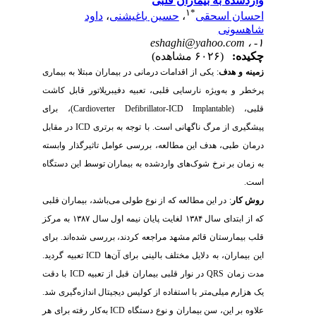
واردشده به بیماران قلبی
۱
*
احسان اسحقی
،
حسین باغیشنی
،
داود
شاهسونی
eshaghi@yahoo.com
۱- ،
چکیده:
(۶۰۲۶ مشاهده)
زمینه و هدف
:
یکی از اقدامات درمانی در بیماران مبتلا به بیماری
پرخطر و به‌ویژه نارسایی قلبی، تعبیه دفیبریلاتور قابل کاشت
قلبی، (
Implantable
Cardioverter Defibrillator-ICD
)، برای
پیشگیری از مرگ ناگهانی است. با توجه به برتری
ICD
در مقابل
درمان طبی، هدف این مطالعه، بررسی عوامل تاثیرگذار وابسته
به زمان بر نرخ شوک‌های واردشده به بیماران توسط این دستگاه
است.
روش کار
: در این مطالعه که از نوع طولی می‌باشد، بیماران قلبی
که از ابتدای سال ۱۳۸۴ لغایت پایان نیمه اول سال ۱۳۸۷ به مرکز
قلب بیمارستان قائم مشهد مراجعه کردند، بررسی شده‌اند. برای
این بیماران، به دلایل مختلف بالینی برای آن‌ها
ICD
تعبیه گردید.
مدت زمان
QRS
در نوار قلبی بیماران قبل از تعبیه
ICD
با دقت
یک هزارم میلی‌متر با استفاده از کولیس دیجیتال اندازه‌گیری شد.
علاوه بر این، سن بیماران و نوع دستگاه
ICD
به‌کار رفته برای هر