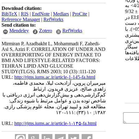
سن و جنس محاسبه گردید و نسبت انرژی دریافتی به میزان متابولیسم پایه (EI: BMR) 35/1< به عنوان کم‌گزارش‌دهی، 39/2-35/1 طبیعی و 4/2> به
Download citation:
عنوان بیش‌گزارش دهی تعریف شد. براساس نتایــج بـه دسـت آمـده میانگیـن ± انحراف معیار سنی مردان و زنان به ترتیب 6/14±3/37 و 6/13 ± 9/32
BibTeX
|
RIS
|
EndNote
|
Medlars
|
ProCite
|
سـال بود. مردان EI: BMR بیشتری را در مقایسه با زنان داشتند (44/0 ± 72/1 در مقابل 44/0 ± 27/1، 001/0P< ) و میزان انرژی دریافتی و EI:BMR در
Reference Manager
|
RefWorks
ود. میزان شیوع کم‌گزارش‌دهی و بیش‌گزارش‌دهی در کل افراد به ترتیب 31% و 5% به دست
Send citation to:
آمد. کم‌‌گزارش‌دهی در زنان بیشتر از مردان (40% در مقابل 19%، 001/0P<) و بیش‌گزارش‌دهی در مردان شایعتر بود (7% در مقابل 3%، 05/0P<). با
Mendeley
Zotero
RefWorks
 EI: BMR در هر دو جنس کاهش یافته و افراد کم‌گزارش‌ده در مقایسه با افراد با گزارش‌دهی طبیعی، سن بالاتر و BMRبیشتری
ت معنی‌داری نداشت. افراد بیش‌گزارش‌ده در مقایسه با افراد با گزارش‌دهی طبیعی سن کمتر و BMR پایین‌تری
Mirmiran P, Azadbakht L, Mohammadi F, Zahedi-
 بین افراد با BMI طبیعی دیده شد. سیگار
Asl S, Azizi F. CORRELATION OF UNDER AND
ابل 1% در زنان، 01/0P< برای هردو). یافته‌ها
OVERREPORTING OF ENERGY INTAKE TO
طلاعات
BMI AND LIFESTYLE-RELATED FACTORS:
TEHRAN LIPID AND GLUCOSE
STUDY(TLGS). RJMS 2003; 10 (33) :111-120
URL:
http://rjms.iums.ac.ir/article-1-145-fa.html
میرمیران پروین، آزاد‌بخت لیلا، محمدی فاطمه،
زاهدی صالح، عزیزی فریدون. ارتباط
کم‌گزارشی‌دهی و بیش‌گزارش‌دهی انرژی دریافتی با
شاخص توده بدن و عوامل مرتبط با شیوه زندگی:
مطالعه قند و لیپید تهران. مجله علوم پزشکی رازی.
۱۳۸۲; ۱۰ (۳۳) :۱۱۱-۱۲۰
URL:
http://rjms.iums.ac.ir/article-۱-۱۴۵-fa.html