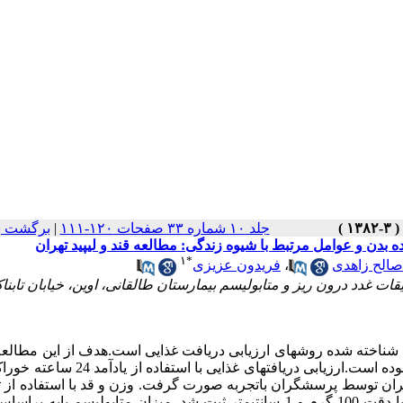
جلد ۱۰ شماره ۳۳ صفحات ۱۲۰-۱۱۱
|
برگشت ب
بدن و عوامل مرتبط با شیوه زندگی: مطالعه قند و لیپید تهران
۱
*
صالح زاهدی
،
فریدون عزیزی
ات غدد درون ریز و متابولیسم بیمارستان طالقانی، اوین، خیابان تابنا
ناخته شده روشهای ارزیابی دریافت غذایی است.هدف از این مطالعه 
ارتباط این موارد با شاخص توده بدن و عوامل مربوط به شیوه زندگی بوده است.ارزیابی دریافتهای 
 در 947 فرد (415 مرد و 532 زن) 80-16 ساله ساکن منطقه 13 تهران توسط پرسشگران باتجربه صورت گرفت. وزن و قد با استفاد
دیجیتالی و مترنواری طبق روشهای استاندارد اندازه‌گیری و به ترتیب با دقت 100 گرم و 1 سانتیمتر ثبت شد. میزان متابولیسم 