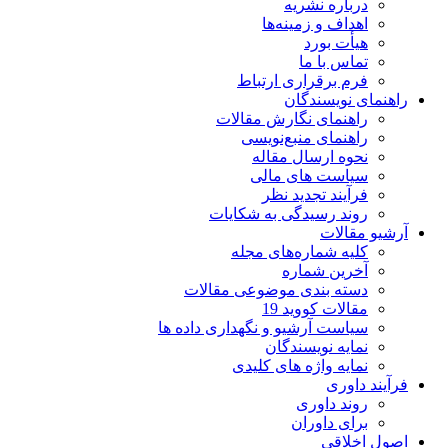
درباره نشریه
اهداف و زمینه‌ها
هیأت بورد
تماس با ما
فرم برقراری ارتباط
راهنمای نویسندگان
راهنمای نگارش مقالات
راهنمای منبع‌نویسی
نحوه ارسال مقاله
سیاست های مالی
فرآیند تجدید نظر
روند رسیدگی به شکایات
آرشیو مقالات
کلیه شماره‌های مجله
آخرین شماره
دسته بندی موضوعی مقالات
مقالات کووید 19
سیاست آرشیو و نگهداری داده ها
نمایه نویسندگان
نمایه واژه های کلیدی
فرآیند داوری
روند داوری
برای داوران
اصول اخلاقی