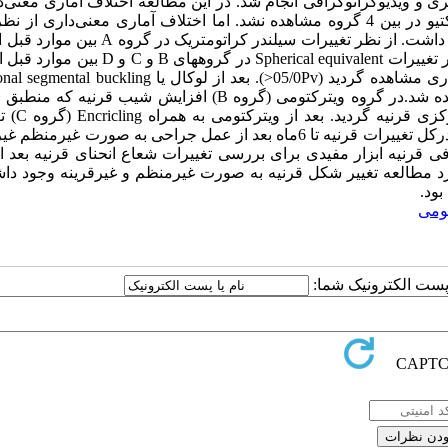
3ماه و 6ماه بعد از عمل، کراتومتری و ویدیوکراتوگرافی انجام شد. در این مطالعه اختلاف آماری معن
نظر میزان آستیگماتیسم قرنیه‌ای اعمال شده و میزان سیلندر ریفراکتیو در بین 4 گروه مشاهده نشد. اما اختلاف آماری معنی‌دا
اسفری و همچنین از نظر وضعیت لنز (فاکیا و آفاکیا) بین 4 گروه وجود داشت. از نظر تغییرات سیلندر 
و 6ماه بعد از عمل، اختلاف معنی‌داری وجود داشت (05/0Pv<) و از نظر تغییرات Spherical equivalent 
و 6ماه بعد از عمل و نیز در گروه فاکیک و آفاکیا اختلاف معنی‌دار آماری مشاهده گردید (05/0Pv<). بعد از لوکال ی
(گروههای D,A) شیب قرنیه منطبق بر محل باکل با شیوع زیاد مشاهده شد.در گروه ویترکتومی (گروه B) افزایش شیب 
بخیه‌های اسکرال بود ایجاد گردید و به
مشابهی ایجاد شد اما باگذشت زمان شیب مرکزی قرنیه از بین رفت. درکل تغییرات قرنیه تا 6ماه بعد از عمل جراحی به صورت غ
فی قرنیه ابزار مفیدی برای بررسی تغییرات شعاع انحنای قرنیه بعد 
رد مطالعه تغییر شکل قرنیه به صورت غیرمنظم و غیرقرینه وجود دا
ود.
ا پست الکترونیک شما: