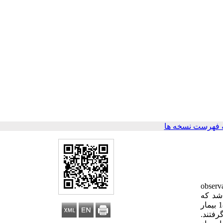
 فهرست نسخه ها
جراحی اسکلرال با کلینگ و ویترکتومی بوده است که به روش observational
جراحی بررسی شد که
بیماران به 4 گروه تقسیم شدند. 10 بیمار تحت عمل لوکال باکلینگ (گروهA)، 9 بیمار تحت عمل ویترکتومی بدون استفاده از باکل (گروه B)، 18 بیمار
Encricl همراه با Additional segmental buckling (گروه D) قرار گرفتند.