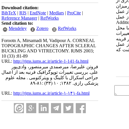
ی‌داری از
ری از نظرمیزان
Download citation:
کراتومتریک در گروه A بین موارد قبل از عمل
BibTeX
|
RIS
|
EndNote
|
Medlars
|
ProCite
|
در گروههای B و C و D بین موارد قبل از عمل
Reference Manager
|
RefWorks
ا Additional segmental buckling
Send citation to:
قرنیه که منطبق با محل
Mendeley
Zotero
RefWorks
 مرور زمان تبدیل به شیب مرکزی قرنیه گردید. بعد از ویترکتومی به همراه Encricling (گروه C) تغییرات
یرمنظم غیر قرینه
Forootn A, Mirsamadi M, Vadipour A. CORNEAL
از عمل
TOPOGRAPHIC CHANGES AFTER SCLERAL
شت که
BUCKLING AND VITRECTOMY. RJMS 2003;
10 (33) :81-89
URL:
http://rjms.iums.ac.ir/article-1-141-fa.html
فروتن علیرضا، میرصمدی میرمنصور، وادی‌پور
علی. بررسی تغییرات توپوگرافیک قرنیه بعد از اعمال
جراحی اسکرال با کلینگ و ویترکتومی . مجله علوم
پزشکی رازی. ۱۳۸۲; ۱۰ (۳۳) :۸۱-۸۹
URL:
http://rjms.iums.ac.ir/article-۱-۱۴۱-fa.html