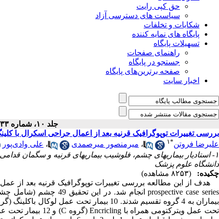
حق کپی رایت
سیاست های دسترسی آزاد
شکایات و تخلفات
پایگاه های نمایه کننده
تسهیلات پایگاه
راهنمای صفحات
جستجو در پایگاه
صفحه برترین‌های پایگاه
اخبار سایت
جلد ۱۰، شماره ۳۳ - ( ۳-۱۳۸۲ )
بررسی تغییرات توپوگرافیک قرنیه بعد از اعمال جراحی اسکرال با کلین
۱
*
علیرضا فروتن
،
میرمنصور میرصمدی
،
علی وادی‌پور
۱- استادیار بیماریهای چشم، فلوشیب بیماریهای قرنیه و سگمان قدام
دانشگاه علوم پزشک
چکیده:
(۸۲۵۳ مشاهده)