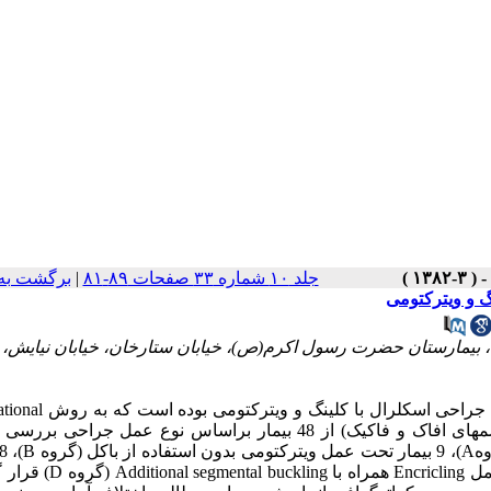
جلد ۱۰ شماره ۳۳ صفحات ۸۹-۸۱
|
برگشت به
گ و ویترکتومی
ی، بیمارستان حضرت رسول اکرم(ص)، خیابان ستارخان، خیابان نیایش،
هدف از این مطالعه بررسی تغییرات توپوگرافیک قرنیه بعد از عمل 
prospective case series انجام شد. در این تحقیق 49 چشم (شامل چشمهای افاک و فاکیک) از 48 بیمار براساس نوع عمل 
تحت عمل ویترکتومی همراه با Encricling (گروه C) و 12 بیمار تحت عمل ing