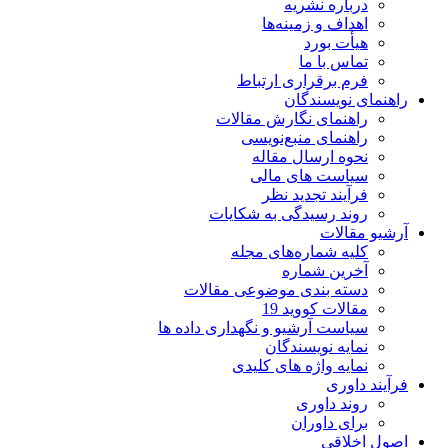
درباره نشریه
اهداف و زمینه‌ها
هیأت بورد
تماس با ما
فرم برقراری ارتباط
راهنمای نویسندگان
راهنمای نگارش مقالات
راهنمای منبع‌نویسی
نحوه ارسال مقاله
سیاست های مالی
فرآیند تجدید نظر
روند رسیدگی به شکایات
آرشیو مقالات
کلیه شماره‌های مجله
آخرین شماره
دسته بندی موضوعی مقالات
مقالات کووید 19
سیاست آرشیو و نگهداری داده ها
نمایه نویسندگان
نمایه واژه های کلیدی
فرآیند داوری
روند داوری
برای داوران
اصول اخلاقی