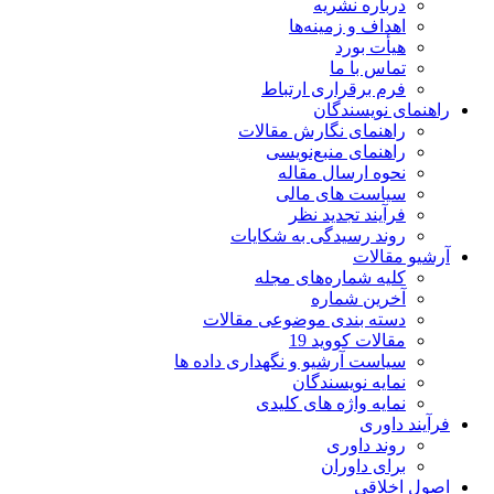
درباره نشریه
اهداف و زمینه‌ها
هیأت بورد
تماس با ما
فرم برقراری ارتباط
راهنمای نویسندگان
راهنمای نگارش مقالات
راهنمای منبع‌نویسی
نحوه ارسال مقاله
سیاست های مالی
فرآیند تجدید نظر
روند رسیدگی به شکایات
آرشیو مقالات
کلیه شماره‌های مجله
آخرین شماره
دسته بندی موضوعی مقالات
مقالات کووید 19
سیاست آرشیو و نگهداری داده ها
نمایه نویسندگان
نمایه واژه های کلیدی
فرآیند داوری
روند داوری
برای داوران
اصول اخلاقی