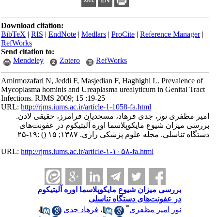
Download citation:
BibTeX
|
RIS
|
EndNote
|
Medlars
|
ProCite
|
Reference Manager
|
RefWorks
Send citation to:
Mendeley
Zotero
RefWorks
Amirmozafari N, Jeddi F, Masjedian F, Haghighi L. Prevalence of
Mycoplasma hominis and Ureaplasma urealyticum in Genital Tract
Infections. RJMS 2009; 15 :19-25
URL:
http://rjms.iums.ac.ir/article-1-1058-fa.html
امیر مظفری نور، جدی فرهاد، مسجدیان فرامرز، حقیقی لادن.
بررسی میزان شیوع مایکوپلاسما اوره آلیتیکوم در عفونت‌های
دستگاه تناسلی. مجله علوم پزشکی رازی. ۱۳۸۷; ۱۵
()
:۱۹-۲۵
URL:
http://rjms.iums.ac.ir/article-۱-۱۰۵۸-fa.html
بررسی میزان شیوع مایکوپلاسما اوره آلیتیکوم
در عفونت‌های دستگاه تناسلی
*
نور امیر مظفری
،
فرهاد جدی
،