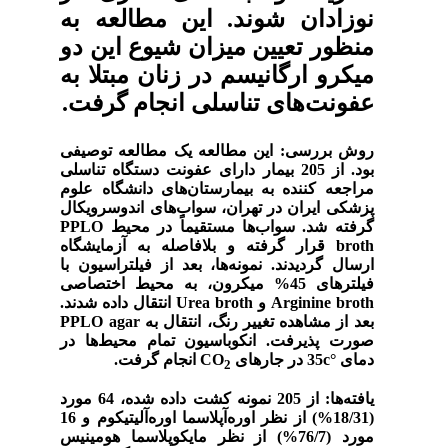
نوزادان شوند. این مطالعه به
منظور تعیین میزان شیوع این دو
میکرو ارگانیسم در زنان مبتلا به
عفونت‌های تناسلی انجام گرفت.
روش بررسی: این مطالعه یک مطالعه توصیفی
بود. از 205 بیمار دارای عفونت دستگاه تناسلی
مراجعه کننده به بیمارستان‌های دانشگاه علوم
پزشکی ایران در تهران، سواب‌های اندوسرویکال
گرفته شد. سواب‌ها مستقیماً در محیط
PPLO
broth
قرار گرفته و بلافاصله به آزمایشگاه
ارسال گردیدند. نمونه‌ها، بعد از فیلتراسیون با
فیلترهای 45% میکرون، به محیط اختصاصی
Arginine broth
و
Urea broth
انتقال داده شدند.
بعد از مشاهده تغییر رنگ، انتقال به
PPLO agar
صورت پذیرفت. انکوباسیون تمام محیط‌ها در
دمای
°
c
35 در جارهای
CO
انجام گرفت.
2
یافته‌ها: از 205 نمونه کشت داده شده، 64 مورد
(18/31%) از نظر اوره‌آپلاسما اوره‌آلیتیکوم و 16
مورد (76/7%) از نظر مایکوپلاسما هومینیس