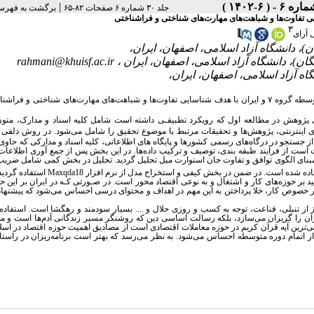
|
جلد ۳۰ شماره ۶ صفحات ۸۲-۶۵
برگشت به فهرس
۳
آرای
rahmani@khuisf.ac.ir
وسطه گروه
۷
و ایران با هدف شناسایی تفاوت‌ها و شباهت‌های مهارت‌های شناختی و فراشن
 پژوهش در مطالعه اول که رویکرد تطبیقـی داشته است شامل کلیه اسناد و مدارک، متون
ینترنتی، پژوهش‌ها و تحقیقات مرتبط با موضوع تحقیق را شامل می‌شود.
در روش دلفی 
 جستجو در درگاه‌های رسمی کشورها و پایگاه های اطلاعاتی، کلیه اسناد و مدارکی که حاوی
 است از فرآیند طبقه بندی، توصیف و ترکیب داده‌ها
.
در این بخش پس از جمع آوری اطلاعات و
سپس بر مبنای الگوی توافق و تفاوت جان استوارت میل تحلیل گردید. تحلیل در بخش کمی شامل ضریب
Maxqda18
استفاده گردید
د بر حوزه‌های کار و اشتغال و به نوعی اقتصاد محور است. در صـورتی کـه در ایران بر این حو
م در خصوص کار، خلا پرداختن به این مهم در اهداف و محتوای درسی احساس می‌شود که پیشنها
ز از تنبلی، قناعت، توجه به کسب و روزی حلال و .... بسیار سودمند و رهگشا است. استفاده 
وزان را گریزان می‌سازد، بلکه رسالت اساسی دین که روشنگر مسیر زندگانی آدم‌ها است و می‌
ی‌ترین آیه قرآن کریم در حوزه معاملات اقتصادی است از مصادیق اهمیت حوزه اقتصاد در اسلا
ز اتمام دوره متوسطه احساس می‌شود. به نظر می‌رسد که بهتر است برنامه‌ریزان در راست