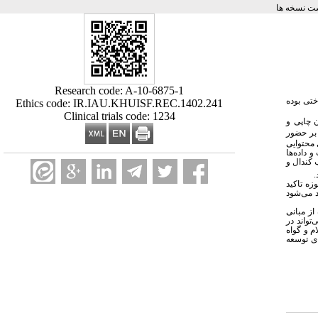
ت نسخه ها
Research code: A-10-6875-1
اختی
بوده
Ethics code: IR.IAU.KHUISF.REC.1402.241
Clinical trials code: 1234
 چاپی و
بر حضور
 محتوایی
 داده‌ها
 کندال و
.
زه تاکید
د می‌شود
از مبانی
تواند در
م و گواه
ای توسعه