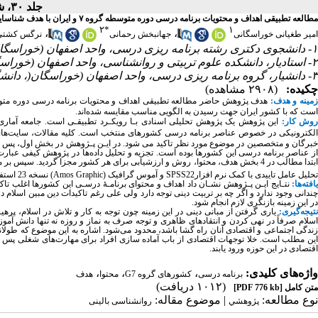
جلد ۳۰، شماره ۶ - ( ۶-۱۴۰۲ )
مطالعه تطبیقی اهداف و محتویات برنامه درسی دوره متوسطه گروه ۷ و ایران با هدف شناسایی تفاوت‌ها و شباهت‌های مهارت‌های شناختی و فراشناختی
۲
*
۱
،
،
امیر طغیانی خوراسگانی
جهانبخش رحمانی
نرگس کشتی 
۱- دانشجوی دکتری رشته برنامه ریزی درسی، واحد اصفهان (خوراسگان)، دانشگاه آزاد اسلامی، اصفهان، ایران،
۲- استادیار، دانشکده علوم تربیتی و روانشناسی، واحد اصفهان (خوراسگان)، دانشگاه آزاد اسلامی، اصفهان، ایران ،
۳- دانشیار، گروه برنامه ریزی درسی، واحد اصفهان (خوراسگان(، دانشگاه آزاد اسلامی، اصفهان، ایران،
چکیده:
(۲۹۰۸ مشاهده)
مینه و هدف:
هدف پژوهش حاضر مطالعه تطبیقی اهداف و محتویات برنامه درسی دوره مت
است
که با
کشور
ایران جهت رسیدن به الگویی مناسب مقایسه شده‌اند.
وش کار:
این پژوهش یک پژوهش تحلیلی اسنادی بـا رویکـرد تطبیقـی است.
جامعه آماری
لکترونیکی در خصوص عناصر برنامه درسی کشورهای منتخب است. کلیه مقالات، سایت‌های ا
خبرگان و متخصصین در موضوع مورد نظر تاکید می ‌شود. در ایـن پـژوهش در بخش اول، پس از
ز عناصر برنامه درسی این کشورها بوده است. تجزیه و تحلیل داده‌ها در پژوهش کیفی عبارت
ابتدا مطالب در 4 بخش هدف، محتوا، روش و ارزشیابی برای هر کشور مجزا گردید. 
تحلیل عامل تاییدی با کمک نرم افزار
SPSS22
و آموس گرافیک (
Amos Graphic
)
نسخه 23 استفاده شده است. در ضمن در بخش کیفی و استخراج مدل از نرم افزار
افته‌ها:
نتـایج ایـن پـژوهش نشـان داد اهداف و محتوای برنامـۀ درسـی این کشورها اغلب تاکی
چندانی وجود ندارد و اگر چه بر تربیت دینی توجه دارد ولی علی رغم تاکیدات دین مبین اسلا
در این زمینه بازنگری لازم انجام شود.
نتیجه‌گیری:
یاری گرفتن از مبانی دینی در این زمینه چون توجه به کار و تلاش در اسلام، پرهی
اسلام صرفاً در نهی کردن و انتقاد‌های ظاهری و توجه صرف به نماز و روزه نه تنها دانش آم
زندگی اجتماعی و اقتصادی آنان راه گشا باشد، محدود می‌شود. اشاره به این موضوع که طولان
این مطلب است. خلا توجهات اقتصادی از باب آماده سازی افراد برای مهارت‌های شغلی پس ا
اقتصادی در این حوزه ورود یابند.
واژه‌های کلیدی:
،
،
،
برنامه درسی
کشورهای گروه G7
محتوا
هدف
(۱۰۱۲ دریافت)
متن کامل
[PDF 776 kb]
نوع مطالعه:
| موضوع مقاله:
پژوهشي
روانشناسی بالینی