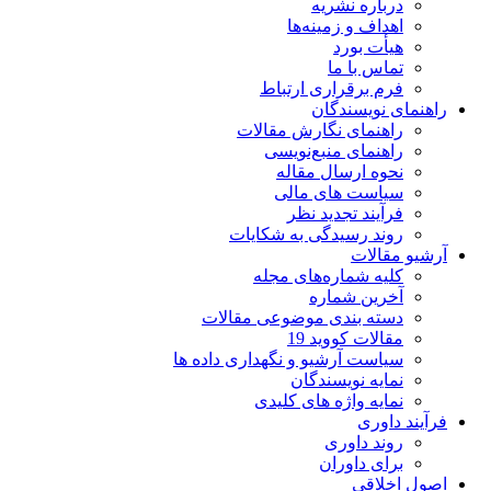
درباره نشریه
اهداف و زمینه‌ها
هیأت بورد
تماس با ما
فرم برقراری ارتباط
راهنمای نویسندگان
راهنمای نگارش مقالات
راهنمای منبع‌نویسی
نحوه ارسال مقاله
سیاست های مالی
فرآیند تجدید نظر
روند رسیدگی به شکایات
آرشیو مقالات
کلیه شماره‌های مجله
آخرین شماره
دسته بندی موضوعی مقالات
مقالات کووید 19
سیاست آرشیو و نگهداری داده ها
نمایه نویسندگان
نمایه واژه های کلیدی
فرآیند داوری
روند داوری
برای داوران
اصول اخلاقی