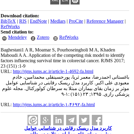
Download citation:
BibTeX
|
RIS
|
EndNote
|
Medlars
|
ProCite
|
Reference Manager
|
RefWorks
Send citation to:
Mendeley
Zotero
RefWorks
Baghestani1 A R, Moamar S, Pourhoseingholi M A, Khaden
Maboudi A A. Application of the competing risk model to identify
factors influencing survival time in colorectal cancer. RJMS 2017;
23 (151) :1-9
URL:
http://rjms.iums.ac.ir/article-1-4692-fa.html
باغستانی احمدرضا، معمر ثریا، پورحسینقلی محمدامین، خادم
معبودی علی اکبر. کاربرد مدل ریسک رقابتی در شناسایی عوامل
موثر بر زمان بقای بیماران مبتلا به سرطان کولورکتال. مجله علوم
پزشکی رازی. ۱۳۹۵; ۲۳ (۱۵۱) :۱-۹
URL:
http://rjms.iums.ac.ir/article-۱-۴۶۹۲-fa.html
کاربرد مدل ریسک رقابتی در شناسایی عوامل
موثر بر زمان بقای بیماران مبتلا به سرطان