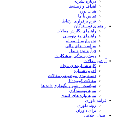
درباره نشریه
اهداف و زمینه‌ها
هیأت بورد
تماس با ما
فرم برقراری ارتباط
راهنمای نویسندگان
راهنمای نگارش مقالات
راهنمای منبع‌نویسی
نحوه ارسال مقاله
سیاست های مالی
فرآیند تجدید نظر
روند رسیدگی به شکایات
آرشیو مقالات
کلیه شماره‌های مجله
آخرین شماره
دسته بندی موضوعی مقالات
مقالات کووید 19
سیاست آرشیو و نگهداری داده ها
نمایه نویسندگان
نمایه واژه های کلیدی
فرآیند داوری
روند داوری
برای داوران
اصول اخلاقی