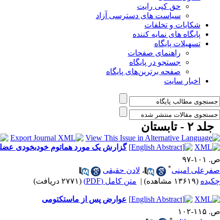
حق کپی رایت
سیاست های دسترسی آزاد
شکایات و تخلفات
پایگاه های نمایه کننده
تسهیلات پایگاه
راهنمای صفحات
جستجو در پایگاه
صفحه برترین‌های پایگاه
اخبار سایت
جلد ۲ - تابستان
گزارش یک مورد هماتوم خودبخودی عضل
ص. ۱۰۱-۹۷
*
صفرعلی امینی
،
لادن حقیقی
چکیده
(۱۳۶۱۹ مشاهده)
|
متن کامل (PDF)
(۲۷۷۱ دریافت)
عوارض پس از ماستکتومی
ص. ۱۱۵-۱۰۲
*