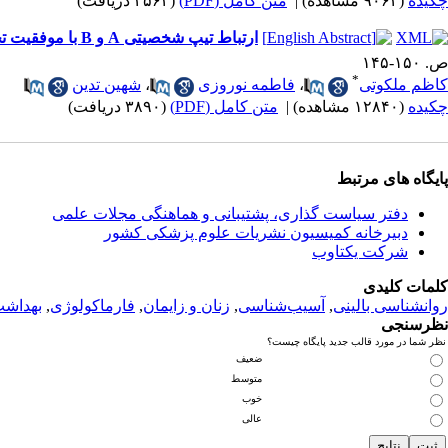
چکیده
(۹۰۶۴ مشاهده)
|
متن کامل (PDF)
(۲۵۶۴ دریافت)
ارتباط تیپ شخصیتی A و B با موفقیت تحصیلی
ص. ۱۵۰-۱۴۵
*
کاظم ملکوتی
،
فاطمه نوروزی
،
شهین تدین
چکیده
(۱۲۸۴۰ مشاهده)
|
متن کامل (PDF)
(۳۸۹۰ دریافت)
پایگاه های مرتبط
دفتر سیاست گذاری، پشتیبانی و هماهنگی مجلات علمی
دبیرخانه کمیسیون نشریات علوم پزشکی کشور
شرکت یکتاوب
کلمات کلیدی
روانشناسی بالینی
,
آسیب‌شناسی
,
زنان و زایمان
,
فارماکولوژی
,
بهداش
نظرسنجی
نظر شما در مورد قالب جدید پایگاه چیست؟
ضعیف
متوسط
خوب
عالی