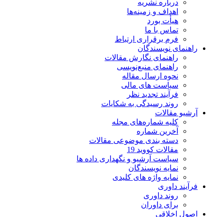
درباره نشریه
اهداف و زمینه‌ها
هیأت بورد
تماس با ما
فرم برقراری ارتباط
راهنمای نویسندگان
راهنمای نگارش مقالات
راهنمای منبع‌نویسی
نحوه ارسال مقاله
سیاست های مالی
فرآیند تجدید نظر
روند رسیدگی به شکایات
آرشیو مقالات
کلیه شماره‌های مجله
آخرین شماره
دسته بندی موضوعی مقالات
مقالات کووید 19
سیاست آرشیو و نگهداری داده ها
نمایه نویسندگان
نمایه واژه های کلیدی
فرآیند داوری
روند داوری
برای داوران
اصول اخلاقی