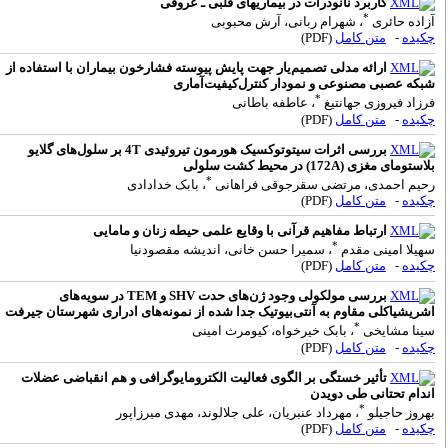
کاربرد نانوذرات در بیماریهای قلبی ـ عروقی
*
زاده حائری
، شهرام ربانی، آرش محبوبی
کیده
-
متن کامل
(PDF)
ارائه مدلی تصمیم‌یار جهت پایش پیوسته فشارخون بیماران با استفاده از
بکه عصبی مصنوعی و نمودار کنترل‌کیفیت‌آماری
*
رزاد فیروزی جهانتیغ
، عاطفه باطانی
کیده
-
متن کامل
(PDF)
بررسی اثرات سیتوتوکسیک هورمون تیروئیدی 4T بر سلول‌های گلایو
لاستومای مغزی (172A) در محیط کشت سلولی
*
حیم احمدی، مرتضی سقرجوقی فراهانی
، بابک خدادادی
کیده
-
متن کامل
(PDF)
ارتباط مفاهیم قرآنی با وقایع علمی حیطه زنان و مامایی
*
هیلا امینی مقدم
، سمیرا حسن خانی، اندیشه مقصودنیا
کیده
-
متن کامل
(PDF)
بررسی مولکولی وجود ژن‌های حدت SHV و TEM در سویه‌های
شریشیاکلی مقاوم به آنتی‌بیوتیک جدا شده از نمونه‌های ادراری شهرستان جیرفت
*
ینا مشایخی
، بابک خیرخواه، کیومرث امینی
کیده
-
متن کامل
(PDF)
تأثیر خستگی بر الگوی فعالیت الکترومایوگرافی و هم انقباضی عضلات
ندام تحتانی طی دویدن
*
هروز حاجیلو
، مهرداد عنبریان، علی جلالوند، مهدی میرزاپور
کیده
-
متن کامل
(PDF)