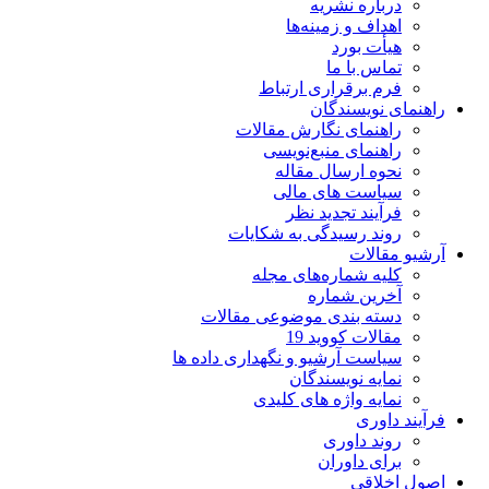
درباره نشریه
اهداف و زمینه‌ها
هیأت بورد
تماس با ما
فرم برقراری ارتباط
راهنمای نویسندگان
راهنمای نگارش مقالات
راهنمای منبع‌نویسی
نحوه ارسال مقاله
سیاست های مالی
فرآیند تجدید نظر
روند رسیدگی به شکایات
آرشیو مقالات
کلیه شماره‌های مجله
آخرین شماره
دسته بندی موضوعی مقالات
مقالات کووید 19
سیاست آرشیو و نگهداری داده ها
نمایه نویسندگان
نمایه واژه های کلیدی
فرآیند داوری
روند داوری
برای داوران
اصول اخلاقی