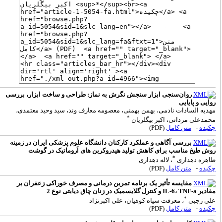
روان‌سنجی ابزار سنجش نگرش به نماز: طراحی و ساخت ابزار، بررسی
وایی و پایایی
هدیه السادات نادمی، بهمن بهمنی، معصومه معارف وند، سید وحید معتمدی،
*
حمدعلی مردانی، اکبر بیگلریان
کیده
-
متن کامل
(PDF)
بررسی آگاهی و عملکرد کارکنان دانشگاه علوم پزشکی ایران در زمینه
وش طبخ مناسب برای کاهش تولید هیدروکربن های آروماتیک در گوشت
*
اهره دهداری
، لاله دهداری
کیده
-
متن کامل
(PDF)
مقایسه‌ تأثیر یک برنامه تمرین درمانی و مصرف خوراکی زعفران بر
ادیر IL-6، TNF-a و کنترل گلایسمیک در زنان چاق دیابتی نوع 2
*
لی رجبی
، معرفت سیاه کوهیان، علی اکبرنژاد
کیده
-
متن کامل
(PDF)