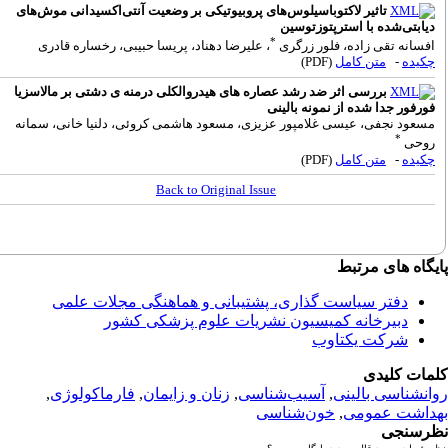
تاثیر لاکتوباسیلوس‌های پروبیوتیکی بر وضعیت آنتی‌اکسیدانی موش‌های
یابتی‌شده با استرپتوزتوسین
*
فسانه تقی زاده، فلور زرگری
، علیرضا دهناد، پریسا حبیبی، رخساره قادری
کیده
-
متن کامل
(PDF)
بررسی اثر ضد رشد عصاره های هیدروالکلی درمنه ی دشتی بر مالاسزیا
ورفور جدا شده از نمونه بالینی
سعود نجفی، عیسی غلامپور عزیزی، مسعود هاشمی کروئی، دلنیا خانی، سمانه
*
وحی
کیده
-
متن کامل
(PDF)
Back to Original Issue
گاه های مرتبط
دفتر سیاست گذاری، پشتیبانی و هماهنگی مجلات علمی
دبیرخانه کمیسیون نشریات علوم پزشکی کشور
شرکت یکتاوب
مات کلیدی
انشناسی بالینی
,
آسیب‌شناسی
,
زنان و زایمان
,
فارماکولوژی
,
داشت عمومی
,
خون‌شناسی
رسنجی