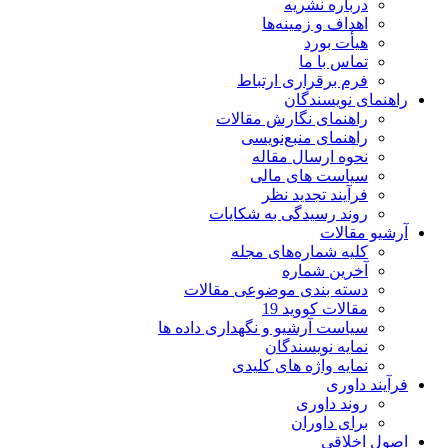
درباره نشریه
اهداف و زمینه‌ها
هیأت بورد
تماس با ما
فرم برقراری ارتباط
راهنمای نویسندگان
راهنمای نگارش مقالات
راهنمای منبع‌نویسی
نحوه ارسال مقاله
سیاست های مالی
فرآیند تجدید نظر
روند رسیدگی به شکایات
آرشیو مقالات
کلیه شماره‌های مجله
آخرین شماره
دسته بندی موضوعی مقالات
مقالات کووید 19
سیاست آرشیو و نگهداری داده ها
نمایه نویسندگان
نمایه واژه های کلیدی
فرآیند داوری
روند داوری
برای داوران
اصول اخلاقی