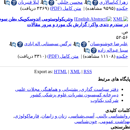
*
هرا کیاسالاری
،
محسن خلیلی
،
لیلا قنبریان
کیده
(۹۵۹۵ مشاهده)
|
متن کامل (PDF)
(۴۳۶۹ دریافت)
ونتریکولوستومی اندوسکوپیک بطن سوم
ر سندرم دندی واکر: گزارش یک مورد و مرور مقالات
.
۵۶-
*
لیرضا خوشنویسان
،
نرگس سیستانی اله ابادی
،
ینا عبداله زاده
کیده
(۱۱۱۰۸ مشاهده)
|
متن کامل (PDF)
(۳۳۱۰ دریافت)
Export as:
HTML
|
XML
|
RSS
یگاه های مرتبط
دفتر سیاست گذاری، پشتیبانی و هماهنگی مجلات علمی
دبیرخانه کمیسیون نشریات علوم پزشکی کشور
شرکت یکتاوب
مات کلیدی
انشناسی بالینی
,
آسیب‌شناسی
,
زنان و زایمان
,
فارماکولوژی
,
داشت عمومی
,
خون‌شناسی
رسنجی