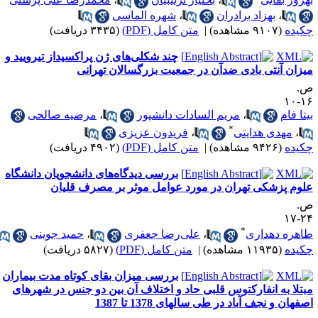
،
بهزاد برادران
،
شهره الماسی
کیده
(۹۱۰۷ مشاهده)
|
متن کامل (PDF)
(۳۴۳۵ دریافت)
چند شکلی‌های ژن پراکسیداز تیرویید و
یزان آنتی بادی ضدآن در جمعیت بزرگسالان تهرانی
.
۱۶-
یتا فام
،
مریم السادات دانشپور
،
مرضیه صالحی
*
،
مهدی هدایتی
،
فریدون عزیزی
کیده
(۹۴۲۶ مشاهده)
|
متن کامل (PDF)
(۴۹۰۲ دریافت)
بررسی دیدگاه‌های دانشجویان دانشگاه
لوم پزشکی تهران در مورد عوامل موثر بر مصرف قلیان
.
۲۴-
*
اهره دهداری
،
علی‌رضا جعفری
،
حمید جوینی
کیده
(۱۱۹۳۵ مشاهده)
|
متن کامل (PDF)
(۵۸۲۷ دریافت)
بررسی میزان بقای کوتاه مدت بیماران
بتلا به انفارکتوس قلبی حاد و اختلاف آن بین دو جنس در شهرهای
صفهان و نجف آباد در طی سالهای 1378 تا 1387