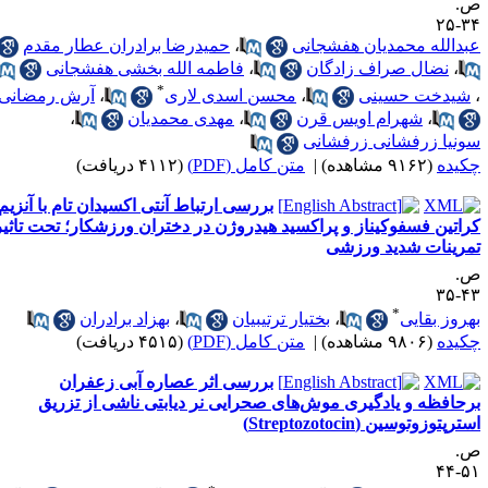
.
۳۴-
بدالله محمدیان هفشجانی
،
حمیدرضا برادران عطار مقدم
،
نضال صراف زادگان
،
فاطمه الله بخشی هفشجانی
*
شیدخت حسینی
،
محسن اسدی لاری
،
آرش رمضانی
،
شهرام اویس قرن
،
مهدی محمدیان
،
ونیا زرفشانی زرفشانی
کیده
(۹۱۶۲ مشاهده)
|
متن کامل (PDF)
(۴۱۱۲ دریافت)
بررسی ارتباط آنتی اکسیدان تام با آنزیم
راتین فسفوکیناز و پراکسید هیدروژن در دختران ورزشکار؛ تحت تاثیر
مرینات شدید ورزشی
.
۴۳-
*
هروز بقایی
،
بختیار ترتیبیان
،
بهزاد برادران
کیده
(۹۸۰۶ مشاهده)
|
متن کامل (PDF)
(۴۵۱۵ دریافت)
بررسی اثر عصاره آبی زعفران
رحافظه و یادگیری موش‌های صحرایی نر دیابتی ناشی از تزریق
ترپتوزوتوسین (Streptozotocin)
.
۵۱-