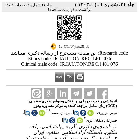
جلد ۳۱، شماره ۱ - ( ۱-۱۴۰۳ )
|
جلد ۳۱ شماره ۱ صفحات ۱۱-۱
برگشت به فهرست نسخه ها
‎ 10.47176/rjms.31.99
Research code: این مقاله مستخرح از رساله دکتری میباشد
Ethics code: IR.IAU.TON.REC.1401.076
Clinical trials code: IR.IAU.TON.REC.1401.076
اثربخشی واقعیت درمانی بر اختلال وسواس فکری – عملی
(OCD) زنان شاغل مراجعه کننده به مرکز مشاوره وفور
۲
*
۱
،
،
مهین نوروزی
پریناز بنیسی
۳
قنبرعلی دلفان اذری
۱- دانشجوی دکتری، گروه روانشناسی، واحد
تنکابن، دانشگاه آزاد اسلامی، تنکابن، ایران،
۲- دانشیار، گروه مدیریت آموزشی، واحد تهران