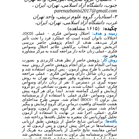
جنوب، دانشگاه آزاد اسلامی، تهران، ایران ،
parenazbanisi2017@gmail.com
۳- استادیار، گروه علوم تربیتی، واحد تهران
غرب، دانشگاه آزاد اسلامی، تهران، ایران،
چکیده:
(۱۶۱۵ مشاهده)
زمینه و هدف:
اختلال وسواس
فکری
–
عملی
(OCD)
،
اختلالات ناتوان کننده است که عملکرد فرد را تحت تأثیر
قرار می‌دهد. هدف از انجام پژوهش حاضر بررسی
اثربخش تئوری انتخاب برکاهش علائم اختلال وسواس
فکری
–
عملی زنان خانه دار مراجعه کننده به مرکز مشاوره
وفور بود.
روش کار:
پژوهش حاضر از نظر هدف کاربردی و بصورت
میدانی النجام شد. برای انجام پژوهش حاضر از روش نیمه
آزمایشی با طرح پیش آزمون - پس آزمون استفاده شد و
از بین زنان شاغل دارای وسواس فکری - عملی مراجعه
کننده به مرکز مشاوره وفور شهرستان تهران به روش
نمونه گیری در دسترس 3 نفر از زنان دارای وسواس
فکری- عملی، انتخاب شدند، و بصورت تصادفی در دو گروه
آزمایش و کنترل گماشته شدند. ابتدا برای هر گروه پیش
آزمون وسواس - فکری عملی با استفاده از از پرسشنامه
ییل براون (
BOCS– Y
) انجام شد، سپس طرح مداخله‌ای
هشت جلسه‌ای واقعیت درمانی برای گروه آزمایش و پیگیر
انجام شد، سپس برای هر گروه پس آزمون، وسواس
فکری -عملی، اجرا شد. در نهایت با استفاده از آزمون
تحلیل کوواریانس تک متغیره به تحلیل یافته‌ها پرداخته شد.
یافته‌ها:
براسـاس نتـایج حاصل از پژوهش، طبق ارزیابی
پرسشنامه
ها در مراحل پیش آزمون و پس آزمـون که بر
اساس مقایسه نتایج حاصـل از پاسـخگویی بـه هریک از
سوالات پرسشنامه ییل براون به دست آمده، مشخص شد