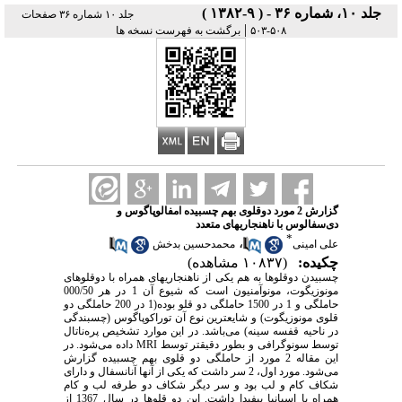
جلد ۱۰، شماره ۳۶ - ( ۹-۱۳۸۲ )
جلد ۱۰ شماره ۳۶ صفحات
|
۵۰۸-۵۰۳
برگشت به فهرست نسخه ها
گزارش 2 مورد دوقلوی بهم چسبیده امفالوپاگوس و
دی‌سفالوس با ناهنجاریهای متعدد
*
،
علی‌ امینی
محمدحسین بدخش
چکیده:
(۱۰۸۳۷ مشاهده)
چسبیدن دوقلوها به هم یکی از ناهنجاریهای همراه با دوقلوهای
مونوزیگوت، مونوآمنیون است که شیوع آن 1 در هر 000/50
حاملگی و 1 در 1500 حاملگی دو قلو بوده(1 در 200 حاملگی دو
قلوی مونوزیگوت) و شایعترین نوع آن توراکوپاگوس (چسبندگی
در ناحیه قفسه سینه) می‌باشد. در این موارد تشخیص پره‌ناتال
توسط سونوگرافی و بطور دقیقتر توسط MRI داده می‌شود. در
این مقاله 2 مورد از حاملگی دو قلوی بهم چسبیده گزارش
می‌شود. مورد اول، 2 سر داشت که یکی از آنها آنانسفال و دارای
شکاف کام و لب بود و سر دیگر شکاف دو طرفه لب و کام
همراه با اسپانیا بیفیدا داشت. این دو قلوها در سال 1367 از