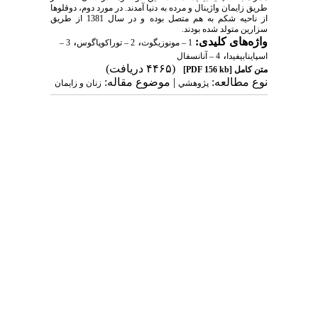
طریق زایمان واژینال و مرده به دنیا آمدند. در مورد دوم، دوقلوها
از ناحیه شکم به هم متصل بوده و در سال 1381 از طریق
سزارین متولد شده بودند.
واژه‌های کلیدی:
،
،
1 – مونوزیگوت
2 – توراکوپاگوس
3 –
،
اسپاینابیفیدا
4 – آنانسفال
(۴۴۶۵ دریافت)
متن کامل
[PDF 156 kb]
نوع مطالعه:
| موضوع مقاله:
پژوهشي
زنان و زایمان