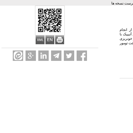
رست نسخه ها
ری و بعد از انجام
یپیک با
 خونریزی
 بالینی و سیر پیشرفت تومور