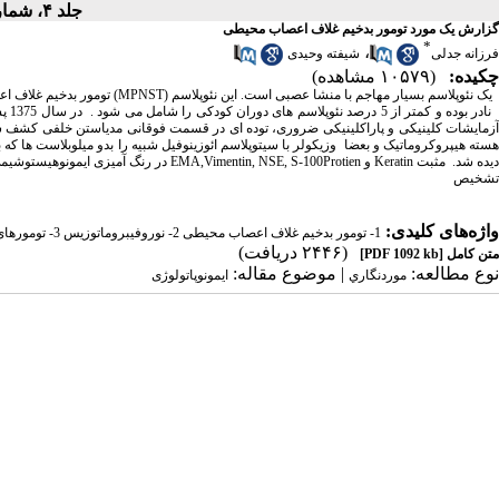
جلد ۴، شماره ۱ و ۲ - ( ۶-۱۳۷۶ )
گزارش یک مورد تومور بدخیم غلاف اعصاب محیطی
*
،
فرزانه جدلی
شیفته وحیدی
چکیده:
(۱۰۵۷۹ مشاهده)
یک نئوپلاسم بسیار مهاجم با منشا عصبی است. این نئوپلاسم (MPNST) تومور بدخیم غلاف اعصاب محیطی
آزمایشات کلینیکی و پاراکلینیکی ضروری، توده ای در قسمت فوقانی مدیاستن خلفی کشف شد
هسته هیپروکروماتیک و بعضا وزیکولر با سیتوپلاسم ائوزینوفیل شبیه را بدو میلوبلاست ها که
تشخیص
واژه‌های کلیدی:
1- تومور بدخیم غلاف اعصاب محیطی 2- نوروفیبروماتوزیس 3- تومورهای بدخیم عصبی اطفال
(۲۴۴۶ دریافت)
متن کامل
[PDF 1092 kb]
نوع مطالعه:
| موضوع مقاله:
موردنگاري
ایمونوپاتولوژی