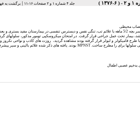
|
جلد ۴ شماره ۱ و ۲ صفحات ۱۶-۱۱
برگشت به فه
نادر بوده و کمتر از 5 درصد نئوپلاسم های دوران کودکی را شامل می شود . در سال 1375 پسر بچه 5/2 ماهه با علائم تب، تنگی نفس و دیسترس تنفسی در بیمارستان مفید بست
، بیمار تحت عمل جراحی قرار گرفت. در امتحان میکروسکپی تومور مذکور، سلولهای گرد آت
 با طرح فامیکولر و لبولر قرار گرفته بودند مشاهده گردید، روزت های کاذب و نواحی نکروز و
دیده شد. مثبت Keratin و EMA,Vimentin, NSE, S-100Protien در رنگ آمیزی ایمونوهیستوشیمی سلولها برای را مطرح ساخت. MPNST بودند. یافته های ذکر شده علائم