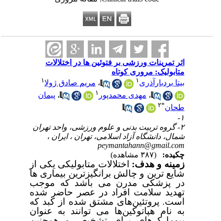
اثر تمرینات ورزشی بر فتوئین ها در اختلالات
متابولیک: مروری کوتاه
۱
۱
بیتا بردبارآذری
،
مریم صادق ژولا
۱
،
مهدی محمدپور
،
پیمان
۲
*
طحان
۱-
۲- گروه تربیت بدنی و علوم ورزشی، واحد تهران
شمال، دانشگاه آزاد اسلامی، تهران ، ایران ،
peymantahann@gmail.com
چکیده:
(۳۸۷ مشاهده)
زمینه و هدف:
اختلالات متابولیکی یکی از
شایع ترین و چالش برانگیزترین بیماری ها
در پزشکی مدرن می باشد که موجب
تهدید سلامت افراد در عصر حاضر شده
است.
پروتئین‌های مشتق شده از کبد که
به نام هپاتوکین‌ها می توانند به عنوان
بیومارکرهای برای تشخیص و همچنین