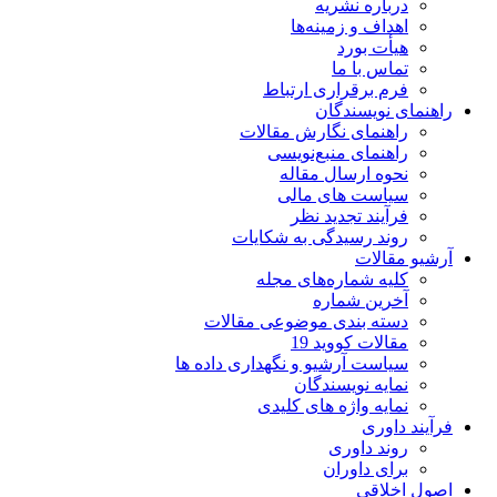
درباره نشریه
اهداف و زمینه‌ها
هیأت بورد
تماس با ما
فرم برقراری ارتباط
راهنمای نویسندگان
راهنمای نگارش مقالات
راهنمای منبع‌نویسی
نحوه ارسال مقاله
سیاست های مالی
فرآیند تجدید نظر
روند رسیدگی به شکایات
آرشیو مقالات
کلیه شماره‌های مجله
آخرین شماره
دسته بندی موضوعی مقالات
مقالات کووید 19
سیاست آرشیو و نگهداری داده ها
نمایه نویسندگان
نمایه واژه های کلیدی
فرآیند داوری
روند داوری
برای داوران
اصول اخلاقی