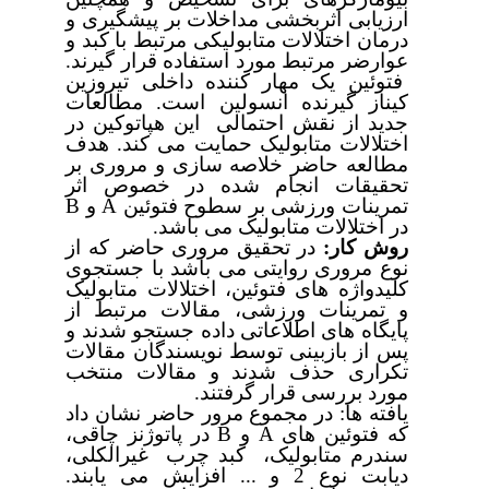
ارزیابی اثربخشی مداخلات بر پیشگیری و
درمان اختلالات متابولیکی مرتبط با کبد و
عوارضر مرتبط مورد استفاده قرار گیرند.
فتوئین یک مهار کننده داخلی تیروزین
کیناز گیرنده انسولین است. مطالعات
جدید از نقش احتمالی این هپاتوکین در
اختلالات متابولیک حمایت می کند. هدف
مطالعه حاضر خلاصه سازی و مروری بر
تحقیقات انجام شده در خصوص اثر
تمرینات ورزشی بر سطوح فتوئین
A
و
B
در اختلالات متابولیک می باشد.
روش کار:
در تحقیق مروری حاضر که از
نوع مروری روایتی می باشد با جستجوی
کلیدواژه های فتوئین، اختلالات متابولیک
و تمرینات ورزشی، مقالات مرتبط از
پایگاه های اطلاعاتی داده جستجو شدند و
پس از بازبینی توسط نویسندگان مقالات
تکراری حذف شدند و مقالات منتخب
مورد بررسی قرار گرفتند.
یافته ها: در مجموع مرور حاضر نشان داد
که فتوئین های
A
و
B
در پاتوژنز چاقی،
سندرم متابولیک، کبد چرب غیرالکلی،
دیابت نوع 2 و ... افزایش می یابند.